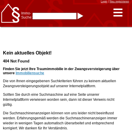
Login
|
Neu registrieren
Immo-
Suche:
Immo-Schnellsuche nach:
- KFZ-Kennzeichen
* Postleitzahl (1- bis 5-stellig)
* Ortsname
- Aktenzeichen
- UNIKA-ID
* Suche verfeinern durch
Kein aktuelles Objekt!
Kombinieren
z.B.:
15 Frankfurt
für
404 Not Found
Frankfurt/Oder
und
6 Frankfurt
für Frankfurt
am Main
Finden Sie jetzt Ihre Traumimmobilie in der Zwangsversteigerung über
unsere
Immobiliensuche
Immobiliensuche
Die von Ihnen eingegebenen Suchkriterien führen zu keinem aktuellen
nach Kreis
Zwangsversteigerungsobjekt auf unserer Internetplattform.
nach Amtsgericht
Sollten Sie durch eine Suchmaschine auf eine Seite unserer
Internetplattform verwiesen worden sein, dann ist dieser Verweis nicht
gültig.
Die Suchmaschinenanzeigen können von uns leider nicht beeinflusst
werden. Erfahrungsgemäß werden die Suchmaschinenanzeigen immer
wieder in wenigen Tagen automatisch überarbeitet und entsprechend
korrigiert. Wir danken für Ihr Verständnis.