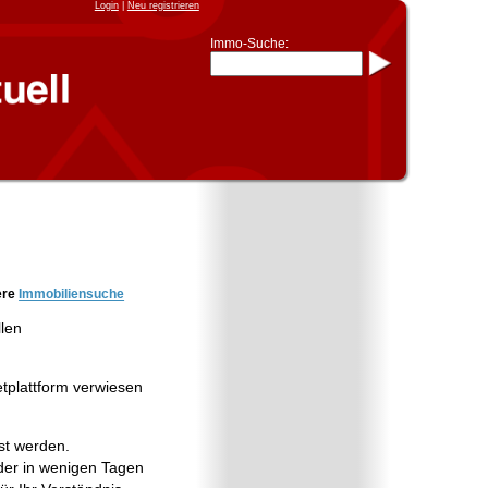
Login
|
Neu registrieren
Immo-Suche:
Immo-Schnellsuche nach:
- KFZ-Kennzeichen
* Postleitzahl (1- bis 5-stellig)
* Ortsname
- Aktenzeichen
- UNIKA-ID
* Suche verfeinern durch
Kombinieren
z.B.:
15 Frankfurt
für
Frankfurt/Oder
und
6 Frankfurt
für Frankfurt am
Main
Immobiliensuche
ere
Immobiliensuche
nach Kreis
llen
nach Amtsgericht
etplattform verwiesen
st werden.
er in wenigen Tagen