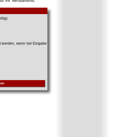
ür Ihr Verständnis.
lig).
et werden, wenn bei Eingabe
hen