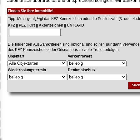
automatisch überarbeitet und entsprechend korrigiert. Wir danken f
Finden Sie Ihre Immobilie!
Tipp: Meist genï¿½gt das KFZ-Kennzeichen oder die Postleitzahl (3- oder 4-stel
KFZ || PLZ || Ort || Aktenzeichen || UNIKA-ID
Die folgenden Auswahlkriterien sind optional und sollten nur dann verwend
des KFZ-Kennzeichens oder Ortsnamens zu viele Treffer erfolgen.
Objektart
Verkehrswert
Wiederholungstermin
Denkmalschutz
Suc