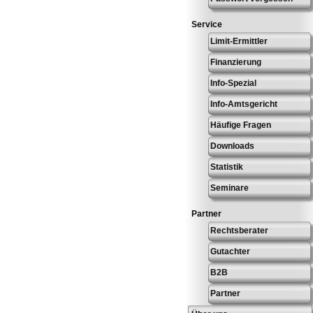
Service
Limit-Ermittler
Finanzierung
Info-Spezial
Info-Amtsgericht
Häufige Fragen
Downloads
Statistik
Seminare
Partner
Rechtsberater
Gutachter
B2B
Partner