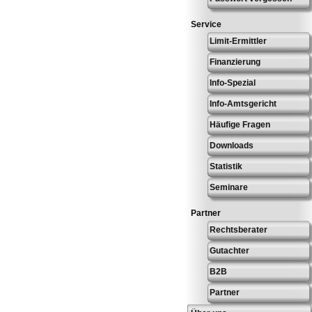
Service
Limit-Ermittler
Finanzierung
Info-Spezial
Info-Amtsgericht
Häufige Fragen
Downloads
Statistik
Seminare
Partner
Rechtsberater
Gutachter
B2B
Partner