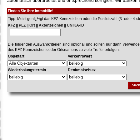
automatisch überarbeitet und entsprechend korrigiert. Wir danken f
Finden Sie Ihre Immobilie!
Tipp: Meist genï¿½gt das KFZ-Kennzeichen oder die Postleitzahl (3- oder 4-stel
KFZ || PLZ || Ort || Aktenzeichen || UNIKA-ID
Die folgenden Auswahlkriterien sind optional und sollten nur dann verwend
des KFZ-Kennzeichens oder Ortsnamens zu viele Treffer erfolgen.
Objektart
Verkehrswert
Wiederholungstermin
Denkmalschutz
Suc