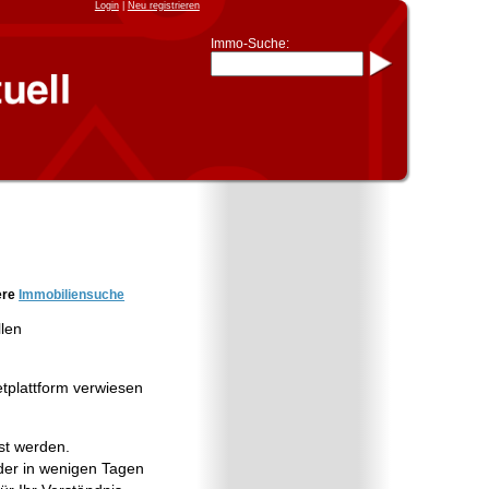
Login
|
Neu registrieren
Immo-Suche:
Immo-Schnellsuche nach:
- KFZ-Kennzeichen
* Postleitzahl (1- bis 5-stellig)
* Ortsname
- Aktenzeichen
- UNIKA-ID
* Suche verfeinern durch
Kombinieren
z.B.:
15 Frankfurt
für
Frankfurt/Oder
und
6 Frankfurt
für Frankfurt am
Main
Immobiliensuche
ere
Immobiliensuche
nach Kreis
llen
nach Amtsgericht
etplattform verwiesen
st werden.
er in wenigen Tagen