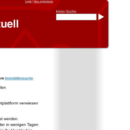
Login
|
Neu registrieren
Immo-Suche:
Immo-Schnellsuche nach:
- KFZ-Kennzeichen
* Postleitzahl (1- bis 5-stellig)
* Ortsname
- Aktenzeichen
- UNIKA-ID
* Suche verfeinern durch
Kombinieren
z.B.:
15 Frankfurt
für
Frankfurt/Oder
und
6 Frankfurt
für Frankfurt am
Main
Immobiliensuche
ere
Immobiliensuche
nach Kreis
llen
nach Amtsgericht
etplattform verwiesen
st werden.
er in wenigen Tagen