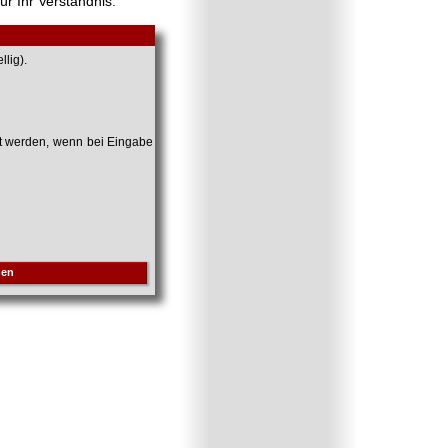
ür Ihr Verständnis.
lig).
et werden, wenn bei Eingabe
hen