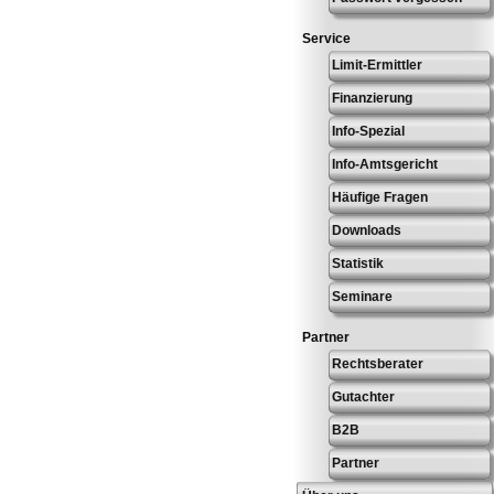
Service
Limit-Ermittler
Finanzierung
Info-Spezial
Info-Amtsgericht
Häufige Fragen
Downloads
Statistik
Seminare
Partner
Rechtsberater
Gutachter
B2B
Partner