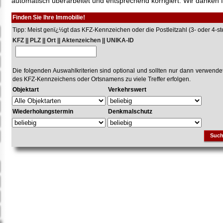
automatisch überarbeitet und entsprechend korrigiert. Wir danken f
Finden Sie Ihre Immobilie!
Tipp: Meist genï¿½gt das KFZ-Kennzeichen oder die Postleitzahl (3- oder 4-stel
KFZ || PLZ || Ort || Aktenzeichen || UNIKA-ID
Die folgenden Auswahlkriterien sind optional und sollten nur dann verwend
des KFZ-Kennzeichens oder Ortsnamens zu viele Treffer erfolgen.
Objektart
Verkehrswert
Wiederholungstermin
Denkmalschutz
Suc