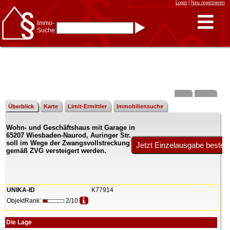
Login
|
Neu registrieren
Immo-
Suche:
Immo-Schnellsuche nach:
- KFZ-Kennzeichen
* Postleitzahl (1- bis 5-stellig)
* Ortsname
- Aktenzeichen
- UNIKA-ID
* Suche verfeinern durch
Kombinieren
z.B.:
15 Frankfurt
für
Frankfurt/Oder
Überblick
Karte
Limit-Ermittler
Immobiliensuche
und
6 Frankfurt
für Frankfurt
am Main
Wohn- und Geschäftshaus mit Garage in
Immobiliensuche
65207 Wiesbaden-Naurod, Auringer Str.
nach Kreis
soll im Wege der Zwangsvollstreckung
gemäß ZVG versteigert werden.
nach Amtsgericht
UNIKA-ID
K77914
ObjektRank:
2/10
Die Lage