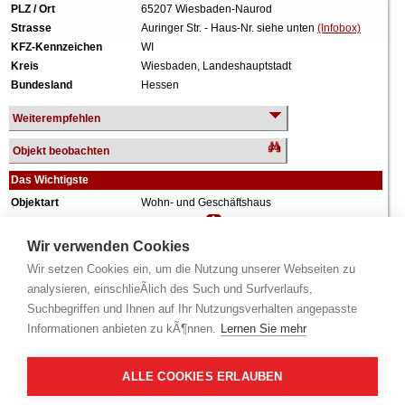
PLZ / Ort
65207 Wiesbaden-Naurod
Strasse
Auringer Str. - Haus-Nr. siehe unten
(Infobox)
KFZ-Kennzeichen
WI
Kreis
Wiesbaden, Landeshauptstadt
Bundesland
Hessen
Weiterempfehlen
Objekt beobachten
Das Wichtigste
Objektart
Wohn- und Geschäftshaus
Verkehrswert
1.120.000 €
Wiederholungstermin
Nein
Wir verwenden Cookies
Termin
siehe unten
(Infobox)
Wir setzen Cookies ein, um die Nutzung unserer Webseiten zu
Baujahr
ca. 1954
analysieren, einschlieÃlich des Such und Surfverlaufs,
Grundstück
1.591 m²
Suchbegriffen und Ihnen auf Ihr Nutzungsverhalten angepasste
Gewerbefläche
967 m²
Informationen anbieten zu kÃ¶nnen.
Lernen Sie mehr
Wohnfläche
227 m²
Weiteres
Garage, Zweifamilienhaus sowie diverse
Gewerbeflächen und eine weitere Wohneinheit
ALLE COOKIES ERLAUBEN
in einem Gebäudeensemble mit insgesamt 3
Gebäudeeinheiten.