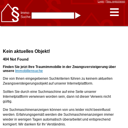
Login
|
Neu registrieren
Immo-
Suche:
Immo-Schnellsuche nach:
- KFZ-Kennzeichen
* Postleitzahl (1- bis 5-stellig)
* Ortsname
- Aktenzeichen
- UNIKA-ID
* Suche verfeinern durch
Kein aktuelles Objekt!
Kombinieren
z.B.:
15 Frankfurt
für
404 Not Found
Frankfurt/Oder
und
6 Frankfurt
für Frankfurt
am Main
Finden Sie jetzt Ihre Traumimmobilie in der Zwangsversteigerung über
unsere
Immobiliensuche
Immobiliensuche
Die von Ihnen eingegebenen Suchkriterien führen zu keinem aktuellen
nach Kreis
Zwangsversteigerungsobjekt auf unserer Internetplattform.
nach Amtsgericht
Sollten Sie durch eine Suchmaschine auf eine Seite unserer
Internetplattform verwiesen worden sein, dann ist dieser Verweis nicht
gültig.
Die Suchmaschinenanzeigen können von uns leider nicht beeinflusst
werden. Erfahrungsgemäß werden die Suchmaschinenanzeigen immer
wieder in wenigen Tagen automatisch überarbeitet und entsprechend
korrigiert. Wir danken für Ihr Verständnis.