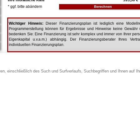
Ihre monatliche Rate
595,30 €
* ggf. bitte abändern
Wichtiger Hinweis:
Dieser Finanzierungsplan ist lediglich eine Modellre
Programmerstellung können für Ergebnisse und Hinweise keine Gewähr
bedenken Sie: Eine Finanzierung ist sehr komplex und immer von Ihrer pers
Eigenkapital u.v.a.m.) abhängig. Der Finanzierungsberater Ihres Vertr
individuellen Finanzierungsplan.
en, einschließlich des Such und Surfverlaufs, Suchbegriffen und Ihnen auf I