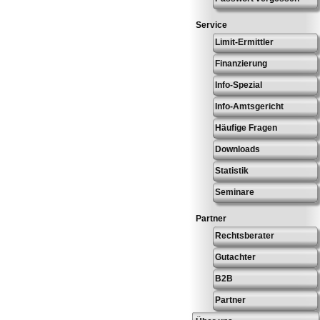
Service
Limit-Ermittler
Finanzierung
Info-Spezial
Info-Amtsgericht
Häufige Fragen
Downloads
Statistik
Seminare
Partner
Rechtsberater
Gutachter
B2B
Partner