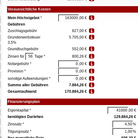
Voraussichtliche Kosten
Mein Höchstgebot
*
,00 €
Gebühren
Zuschlagsgebühr
827,00 €
Grunderwerbsteuer
5.705,00 €
3,5%
Grundbuchgebühr
552,00 €
Zinsen für
Tage *
800,26 €
Notargebühr *
,00 €
Provision *
,00 €
sonstige Aufwendungen *
,00 €
Summe aller Gebühren
7.884,26 €
Gesamtaufwand
170.884,26 €
Finanzierungsplan
Eigenkapital *
,00 €
benötigtes Darlehen
129.884,26 €
Zinssatz *
%
Tilgungssatz *
%