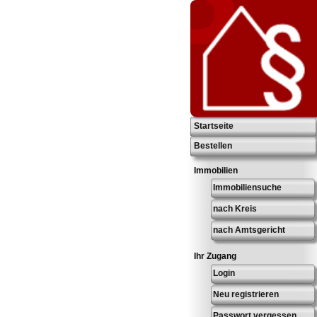
Startseite
Bestellen
Immobilien
Immobiliensuche
nach Kreis
nach Amtsgericht
Ihr Zugang
Login
Neu registrieren
Passwort vergessen