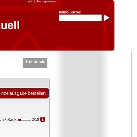
Login
|
Neu registrieren
Immo-Suche:
Immo-Schnellsuche nach:
- KFZ-Kennzeichen
* Postleitzahl (1- bis 5-stellig)
* Ortsname
- Aktenzeichen
- UNIKA-ID
* Suche verfeinern durch
Kombinieren
z.B.:
15 Frankfurt
für
Trefferliste
Frankfurt/Oder
und
6 Frankfurt
für Frankfurt am
Main
Immobiliensuche
nach Kreis
nach Amtsgericht
bjektRank:
2/10