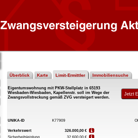
Überblick
Karte
Limit-Ermittler
Immobiliensuche
Eigentumswohnung mit PKW-Stellplatz in 65193
Wiesbaden-Wiesbaden, Kapellenstr. soll im Wege der
Zwangsvollstreckung gemäß ZVG versteigert werden.
UNIKA-ID
K77909
O
Verkehrswert
326.000,00 €
Sicherheitsleistung
32.600,00 €