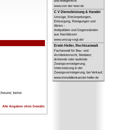
und Anlegerecht
www.von-der-twer.de
C V Dienstleistung & Handel
C V Dienstleistung & Handel
Umzüge, Entrümpelungen,
Entsorgung, Reinigungen und
Abriss -
Antiquitäten und Gegenständen
aus Nachlässen
www.umzug-vogt.de/
Erwin Heller, Rechtsanwalt
Erwin Heller, Rechtsanwalt
Fachanwalt für Bau- und
Architektenrecht, Mediator;
drohende oder laufende
Zwangsversteigerung;
Unterstützung in der
Zwangsversteigerung, bei Verkauf,
www.immobilienkanzlei-heller.de
Scheune; keine
Alle Angaben ohne Gewähr.