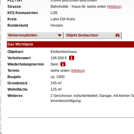
PLZ / Ort
35649 Bischoffen-Bischoffen
Strasse
Bahnhofstr. - Haus-Nr. siehe unten
(Infobox)
KFZ-Kennzeichen
LDK
Kreis
Lahn-Dill-Kreis
Bundesland
Hessen
Weiterempfehlen
Objekt beobachten
Das Wichtigste
Objektart
Einfamilienhaus
Verkehrswert
106.000 €
Wiederholungstermin
Nein
Termin
siehe unten
(Infobox)
Baujahr
ca. 1900
Grundstück
245 m²
Wohnfläche
125 m²
Weiteres
2 Geschosse, vollunterkellert, Garage, mit kleiner 
Innenbesichtigung.