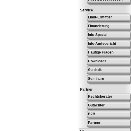
Service
Limit-Ermittler
Finanzierung
Info-Spezial
Info-Amtsgericht
Häufige Fragen
Downloads
Statistik
Seminare
Partner
Rechtsberater
Gutachter
B2B
Partner