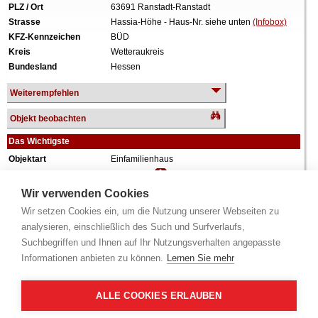
PLZ / Ort
63691 Ranstadt-Ranstadt
Strasse
Hassia-Höhe - Haus-Nr. siehe unten
(Infobox)
KFZ-Kennzeichen
BÜD
Kreis
Wetteraukreis
Bundesland
Hessen
Weiterempfehlen
Objekt beobachten
Das Wichtigste
Objektart
Einfamilienhaus
Verkehrswert
306.000 €
Wiederholungstermin
Ja (gemäß §74a / §85a)
Wir verwenden Cookies
Termin
siehe unten
(Infobox)
Wir setzen Cookies ein, um die Nutzung unserer Webseiten zu
Baujahr
ca. 2007
analysieren, einschließlich des Such und Surfverlaufs,
Grundstück
600 m²
Suchbegriffen und Ihnen auf Ihr Nutzungsverhalten angepasste
Wohnfläche
102 m²
Informationen anbieten zu können.
Lernen Sie mehr
Weiteres
Garage.
Alle Angaben ohne Gewähr.
ALLE COOKIES ERLAUBEN