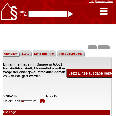
Login
|
Neu registrieren
Immo-
Suche:
Immo-Schnellsuche nach:
- KFZ-Kennzeichen
* Postleitzahl (1- bis 5-stellig)
* Ortsname
- Aktenzeichen
- UNIKA-ID
* Suche verfeinern durch
Kombinieren
z.B.:
15 Frankfurt
für
Frankfurt/Oder
Überblick
Karte
Limit-Ermittler
Immobiliensuche
und
6 Frankfurt
für Frankfurt
am Main
Einfamilienhaus mit Garage in 63691
Immobiliensuche
Ranstadt-Ranstadt, Hassia-Höhe soll im
nach Kreis
Wege der Zwangsvollstreckung gemäß
ZVG versteigert werden.
nach Amtsgericht
UNIKA-ID
K77710
ObjektRank:
2/10
Die Lage