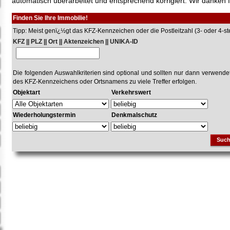
automatisch überarbeitet und entsprechend korrigiert. Wir danken f
Finden Sie Ihre Immobilie!
Tipp: Meist genï¿½gt das KFZ-Kennzeichen oder die Postleitzahl (3- oder 4-stel
KFZ || PLZ || Ort || Aktenzeichen || UNIKA-ID
Die folgenden Auswahlkriterien sind optional und sollten nur dann verwend
des KFZ-Kennzeichens oder Ortsnamens zu viele Treffer erfolgen.
Objektart
Verkehrswert
Wiederholungstermin
Denkmalschutz
Suc