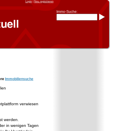
Login
|
Neu registrieren
Immo-Suche:
Immo-Schnellsuche nach:
- KFZ-Kennzeichen
* Postleitzahl (1- bis 5-stellig)
* Ortsname
- Aktenzeichen
- UNIKA-ID
* Suche verfeinern durch
Kombinieren
z.B.:
15 Frankfurt
für
Frankfurt/Oder
und
6 Frankfurt
für Frankfurt am
Main
Immobiliensuche
ere
Immobiliensuche
nach Kreis
llen
nach Amtsgericht
etplattform verwiesen
st werden.
er in wenigen Tagen