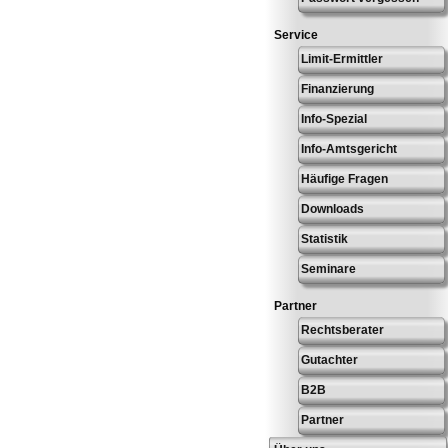
Service
Limit-Ermittler
Finanzierung
Info-Spezial
Info-Amtsgericht
Häufige Fragen
Downloads
Statistik
Seminare
Partner
Rechtsberater
Gutachter
B2B
Partner