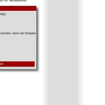
ür Ihr Verständnis.
lig).
et werden, wenn bei Eingabe
hen