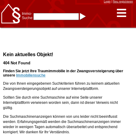
Login
|
Neu registrieren
Immo-
Suche:
Immo-Schnellsuche nach:
- KFZ-Kennzeichen
* Postleitzahl (1- bis 5-stellig)
* Ortsname
- Aktenzeichen
- UNIKA-ID
* Suche verfeinern durch
Kein aktuelles Objekt!
Kombinieren
z.B.:
15 Frankfurt
für
404 Not Found
Frankfurt/Oder
und
6 Frankfurt
für Frankfurt
am Main
Finden Sie jetzt Ihre Traumimmobilie in der Zwangsversteigerung über
unsere
Immobiliensuche
Immobiliensuche
Die von Ihnen eingegebenen Suchkriterien führen zu keinem aktuellen
nach Kreis
Zwangsversteigerungsobjekt auf unserer Internetplattform.
nach Amtsgericht
Sollten Sie durch eine Suchmaschine auf eine Seite unserer
Internetplattform verwiesen worden sein, dann ist dieser Verweis nicht
gültig.
Die Suchmaschinenanzeigen können von uns leider nicht beeinflusst
werden. Erfahrungsgemäß werden die Suchmaschinenanzeigen immer
wieder in wenigen Tagen automatisch überarbeitet und entsprechend
korrigiert. Wir danken für Ihr Verständnis.