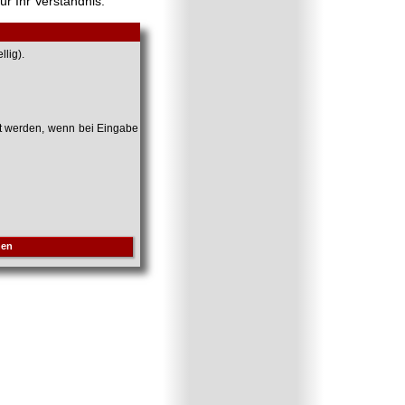
ür Ihr Verständnis.
lig).
et werden, wenn bei Eingabe
hen