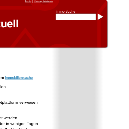
Login
|
Neu registrieren
Immo-Suche:
Immo-Schnellsuche nach:
- KFZ-Kennzeichen
* Postleitzahl (1- bis 5-stellig)
* Ortsname
- Aktenzeichen
- UNIKA-ID
* Suche verfeinern durch
Kombinieren
z.B.:
15 Frankfurt
für
Frankfurt/Oder
und
6 Frankfurt
für Frankfurt am
Main
Immobiliensuche
ere
Immobiliensuche
nach Kreis
llen
nach Amtsgericht
etplattform verwiesen
st werden.
er in wenigen Tagen