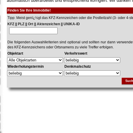
automatisch überarbeitet und entsprechend korrigiert. Wir danken f
Finden Sie Ihre Immobilie!
Tipp: Meist genï¿½gt das KFZ-Kennzeichen oder die Postleitzahl (3- oder 4-stel
KFZ || PLZ || Ort || Aktenzeichen || UNIKA-ID
Die folgenden Auswahlkriterien sind optional und sollten nur dann verwend
des KFZ-Kennzeichens oder Ortsnamens zu viele Treffer erfolgen.
Objektart
Verkehrswert
Wiederholungstermin
Denkmalschutz
Suc