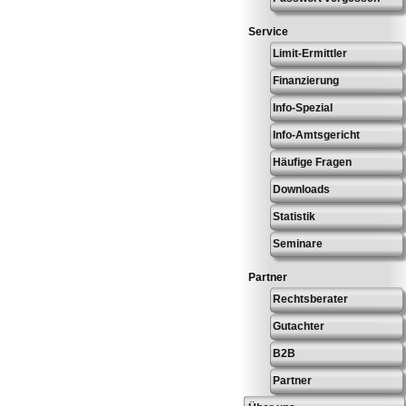
Service
Limit-Ermittler
Finanzierung
Info-Spezial
Info-Amtsgericht
Häufige Fragen
Downloads
Statistik
Seminare
Partner
Rechtsberater
Gutachter
B2B
Partner