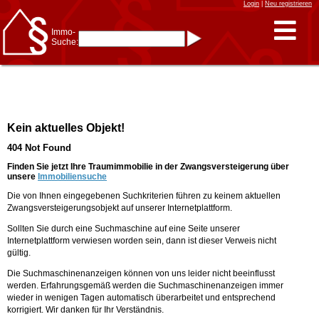
Login
|
Neu registrieren
Immo-
Suche:
Immo-Schnellsuche nach:
- KFZ-Kennzeichen
* Postleitzahl (1- bis 5-stellig)
* Ortsname
- Aktenzeichen
- UNIKA-ID
* Suche verfeinern durch
Kein aktuelles Objekt!
Kombinieren
z.B.:
15 Frankfurt
für
404 Not Found
Frankfurt/Oder
und
6 Frankfurt
für Frankfurt
am Main
Finden Sie jetzt Ihre Traumimmobilie in der Zwangsversteigerung über
unsere
Immobiliensuche
Immobiliensuche
Die von Ihnen eingegebenen Suchkriterien führen zu keinem aktuellen
nach Kreis
Zwangsversteigerungsobjekt auf unserer Internetplattform.
nach Amtsgericht
Sollten Sie durch eine Suchmaschine auf eine Seite unserer
Internetplattform verwiesen worden sein, dann ist dieser Verweis nicht
gültig.
Die Suchmaschinenanzeigen können von uns leider nicht beeinflusst
werden. Erfahrungsgemäß werden die Suchmaschinenanzeigen immer
wieder in wenigen Tagen automatisch überarbeitet und entsprechend
korrigiert. Wir danken für Ihr Verständnis.