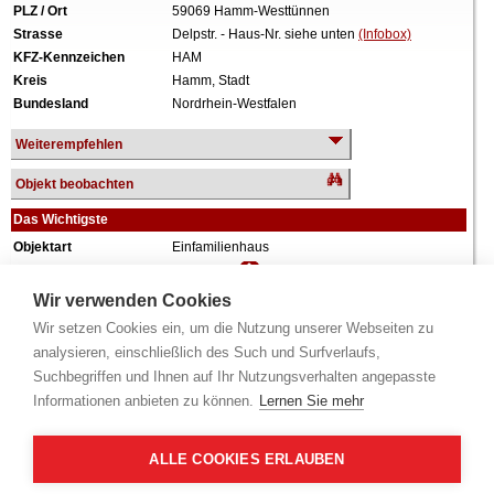
PLZ / Ort
59069 Hamm-Westtünnen
Strasse
Delpstr. - Haus-Nr. siehe unten
(Infobox)
KFZ-Kennzeichen
HAM
Kreis
Hamm, Stadt
Bundesland
Nordrhein-Westfalen
Weiterempfehlen
Objekt beobachten
Das Wichtigste
Objektart
Einfamilienhaus
Verkehrswert
351.000 €
Wiederholungstermin
Nein
Wir verwenden Cookies
Termin
siehe unten
(Infobox)
Wir setzen Cookies ein, um die Nutzung unserer Webseiten zu
Baujahr
ca. 1958
analysieren, einschließlich des Such und Surfverlaufs,
Grundstück
1.249 m²
Suchbegriffen und Ihnen auf Ihr Nutzungsverhalten angepasste
Wohnfläche
151 m²
Informationen anbieten zu können.
Lernen Sie mehr
Weiteres
1 Geschoss, ausgebautes Dachgeschoss,
vollunterkellert, Garage, keine
Innenbesichtigung.
ALLE COOKIES ERLAUBEN
Alle Angaben ohne Gewähr.