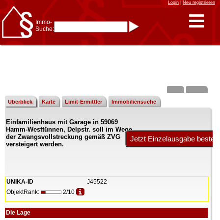
Login
|
Neu registrieren
Immo-
Suche:
Immo-Schnellsuche nach:
- KFZ-Kennzeichen
* Postleitzahl (1- bis 5-stellig)
* Ortsname
- Aktenzeichen
- UNIKA-ID
* Suche verfeinern durch
Kombinieren
z.B.:
15 Frankfurt
für
Frankfurt/Oder
Überblick
Karte
Limit-Ermittler
Immobiliensuche
und
6 Frankfurt
für Frankfurt
am Main
Einfamilienhaus mit Garage in 59069
Immobiliensuche
Hamm-Westtünnen, Delpstr. soll im Wege
nach Kreis
der Zwangsvollstreckung gemäß ZVG
versteigert werden.
nach Amtsgericht
UNIKA-ID
J45522
ObjektRank:
2/10
Die Lage