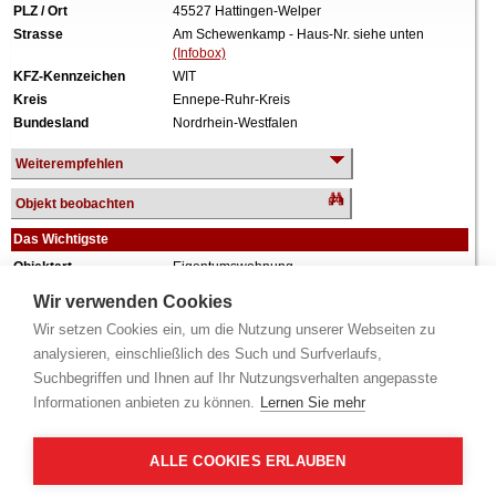
PLZ / Ort
45527 Hattingen-Welper
Strasse
Am Schewenkamp - Haus-Nr. siehe unten
(Infobox)
KFZ-Kennzeichen
WIT
Kreis
Ennepe-Ruhr-Kreis
Bundesland
Nordrhein-Westfalen
Weiterempfehlen
Objekt beobachten
Das Wichtigste
Objektart
Eigentumswohnung
Verkehrswert
115.000 €
Wir verwenden Cookies
Wiederholungstermin
Nein
Wir setzen Cookies ein, um die Nutzung unserer Webseiten zu
Termin
siehe unten
(Infobox)
analysieren, einschließlich des Such und Surfverlaufs,
Baujahr
ca. 1922
Suchbegriffen und Ihnen auf Ihr Nutzungsverhalten angepasste
Grundstück
8.425 m²
Informationen anbieten zu können.
Lernen Sie mehr
Wohnfläche
75 m²
Zimmer
3 Zimmer
Weiteres
Anteil: 166/10.000 = 1,66%, Aufteilungsplan Nr.
ALLE COOKIES ERLAUBEN
30-2, Erdgeschoss, rechts, Küche, Diele, Bad,
Loggia, Keller, renovierungsbedürftig, zum