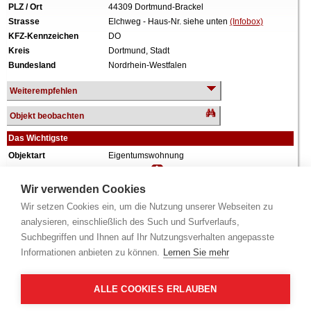
PLZ / Ort
44309 Dortmund-Brackel
Strasse
Elchweg - Haus-Nr. siehe unten
(Infobox)
KFZ-Kennzeichen
DO
Kreis
Dortmund, Stadt
Bundesland
Nordrhein-Westfalen
Weiterempfehlen
Objekt beobachten
Das Wichtigste
Objektart
Eigentumswohnung
Verkehrswert
185.000 €
Wiederholungstermin
Nein
Wir verwenden Cookies
Termin
siehe unten
(Infobox)
Wir setzen Cookies ein, um die Nutzung unserer Webseiten zu
Baujahr
ca. 1973
analysieren, einschließlich des Such und Surfverlaufs,
Grundstück
5.873 m²
Suchbegriffen und Ihnen auf Ihr Nutzungsverhalten angepasste
Wohnfläche
96 m²
Informationen anbieten zu können.
Lernen Sie mehr
Zimmer
5 Zimmer
Weiteres
Anteil: 519/10.000 = 5,19%, Aufteilungsplan Nr.
10, Erdgeschoss, rechts, Küche, Diele, Bad,
ALLE COOKIES ERLAUBEN
Loggia, Keller, keine Innenbesichtigung, zum
Zeitpunkt der Wertermittlung eigengenutzt.