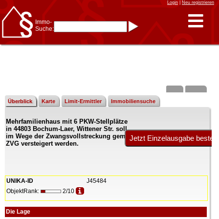
Login
|
Neu registrieren
Immo-
Suche:
Immo-Schnellsuche nach:
- KFZ-Kennzeichen
* Postleitzahl (1- bis 5-stellig)
* Ortsname
- Aktenzeichen
- UNIKA-ID
* Suche verfeinern durch
Kombinieren
z.B.:
15 Frankfurt
für
Frankfurt/Oder
Überblick
Karte
Limit-Ermittler
Immobiliensuche
und
6 Frankfurt
für Frankfurt
am Main
Mehrfamilienhaus mit 6 PKW-Stellplätze
Immobiliensuche
in 44803 Bochum-Laer, Wittener Str. soll
nach Kreis
im Wege der Zwangsvollstreckung gemäß
ZVG versteigert werden.
nach Amtsgericht
UNIKA-ID
J45484
ObjektRank:
2/10
Die Lage