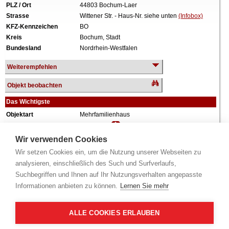
PLZ / Ort
44803 Bochum-Laer
Strasse
Wittener Str. - Haus-Nr. siehe unten
(Infobox)
KFZ-Kennzeichen
BO
Kreis
Bochum, Stadt
Bundesland
Nordrhein-Westfalen
Weiterempfehlen
Objekt beobachten
Das Wichtigste
Objektart
Mehrfamilienhaus
Verkehrswert
373.000 €
Wiederholungstermin
Nein
Wir verwenden Cookies
Termin
siehe unten
(Infobox)
Wir setzen Cookies ein, um die Nutzung unserer Webseiten zu
Baujahr
unbekannt
analysieren, einschließlich des Such und Surfverlaufs,
Grundstück
704 m²
Suchbegriffen und Ihnen auf Ihr Nutzungsverhalten angepasste
Wohnfläche
354 m²
Informationen anbieten zu können.
Lernen Sie mehr
Weiteres
3 Geschosse, vollunterkellert, 6 PKW-
Stellplätze, Baujahr unbekannt, drei
Wohnungen und vier 1-Raum-Appartments,
ALLE COOKIES ERLAUBEN
sowie Hofgebäude mit drei 1-Raum-
Appartments, Umbauten teilweise