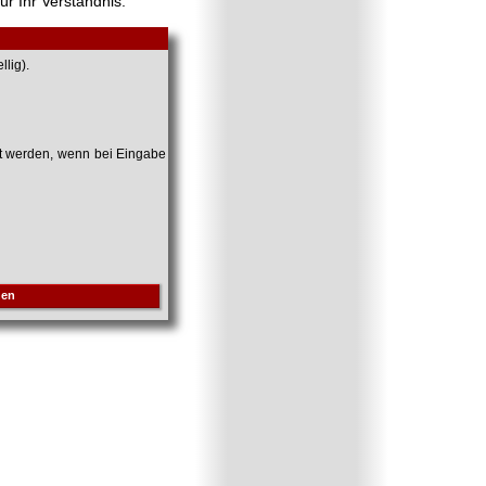
ür Ihr Verständnis.
lig).
et werden, wenn bei Eingabe
hen