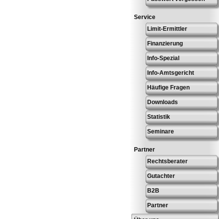
Service
Limit-Ermittler
Finanzierung
Info-Spezial
Info-Amtsgericht
Häufige Fragen
Downloads
Statistik
Seminare
Partner
Rechtsberater
Gutachter
B2B
Partner