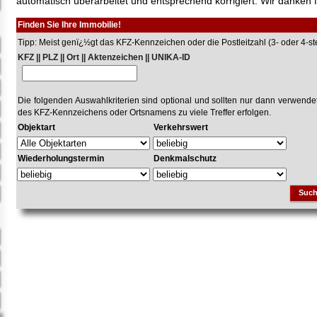
automatisch überarbeitet und entsprechend korrigiert. Wir danken f
Finden Sie Ihre Immobilie!
Tipp: Meist genï¿½gt das KFZ-Kennzeichen oder die Postleitzahl (3- oder 4-stel
KFZ || PLZ || Ort || Aktenzeichen || UNIKA-ID
Die folgenden Auswahlkriterien sind optional und sollten nur dann verwend
des KFZ-Kennzeichens oder Ortsnamens zu viele Treffer erfolgen.
Objektart
Verkehrswert
Wiederholungstermin
Denkmalschutz
Suc