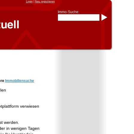
Login
|
Neu registrieren
Immo-Suche:
Immo-Schnellsuche nach:
- KFZ-Kennzeichen
* Postleitzahl (1- bis 5-stellig)
* Ortsname
- Aktenzeichen
- UNIKA-ID
* Suche verfeinern durch
Kombinieren
z.B.:
15 Frankfurt
für
Frankfurt/Oder
und
6 Frankfurt
für Frankfurt am
Main
Immobiliensuche
ere
Immobiliensuche
nach Kreis
llen
nach Amtsgericht
etplattform verwiesen
st werden.
er in wenigen Tagen