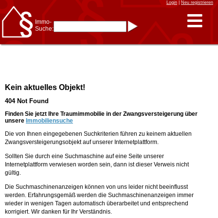
Login
|
Neu registrieren
Immo-
Suche:
Immo-Schnellsuche nach:
- KFZ-Kennzeichen
* Postleitzahl (1- bis 5-stellig)
* Ortsname
- Aktenzeichen
- UNIKA-ID
* Suche verfeinern durch
Kein aktuelles Objekt!
Kombinieren
z.B.:
15 Frankfurt
für
404 Not Found
Frankfurt/Oder
und
6 Frankfurt
für Frankfurt
am Main
Finden Sie jetzt Ihre Traumimmobilie in der Zwangsversteigerung über
unsere
Immobiliensuche
Immobiliensuche
Die von Ihnen eingegebenen Suchkriterien führen zu keinem aktuellen
nach Kreis
Zwangsversteigerungsobjekt auf unserer Internetplattform.
nach Amtsgericht
Sollten Sie durch eine Suchmaschine auf eine Seite unserer
Internetplattform verwiesen worden sein, dann ist dieser Verweis nicht
gültig.
Die Suchmaschinenanzeigen können von uns leider nicht beeinflusst
werden. Erfahrungsgemäß werden die Suchmaschinenanzeigen immer
wieder in wenigen Tagen automatisch überarbeitet und entsprechend
korrigiert. Wir danken für Ihr Verständnis.