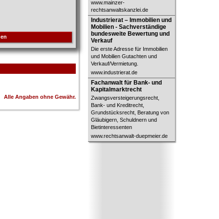
www.mainzer-
rechtsanwaltskanzlei.de
Industrierat – Immobilien und
Industrierat – Immobilien und
Mobilien - Sachverständige
Mobilien - Sachverständige
bundesweite Bewertung und Verkauf
bundesweite Bewertung und
hen
Verkauf
Die erste Adresse für Immobilien
und Mobilien Gutachten und
Verkauf/Vermietung.
www.industrierat.de
Fachanwalt für Bank- und
Fachanwalt für Bank- und
Kapitalmarktrecht
Kapitalmarktrecht
Alle Angaben ohne Gewähr.
Zwangsversteigerungsrecht,
Bank- und Kreditrecht,
Grundstücksrecht, Beratung von
Gläubigern, Schuldnern und
Bietinteressenten
www.rechtsanwalt-duepmeier.de