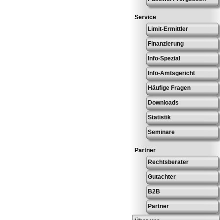
Service
Limit-Ermittler
Finanzierung
Info-Spezial
Info-Amtsgericht
Häufige Fragen
Downloads
Statistik
Seminare
Partner
Rechtsberater
Gutachter
B2B
Partner