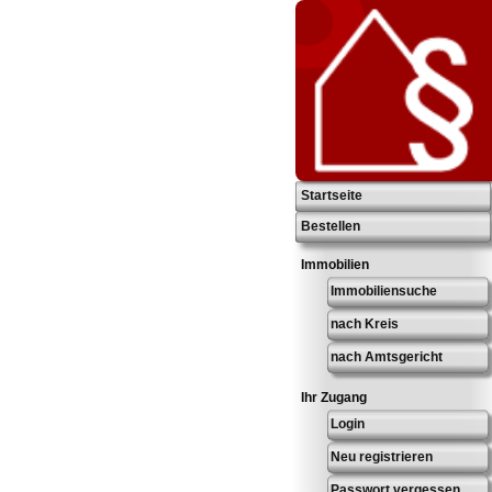
Startseite
Bestellen
Immobilien
Immobiliensuche
nach Kreis
nach Amtsgericht
Ihr Zugang
Login
Neu registrieren
Passwort vergessen