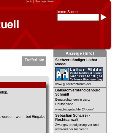
Login
|
Neu registrieren
Immo-Suche:
Immo-Schnellsuche nach:
- KFZ-Kennzeichen
* Postleitzahl (1- bis 5-stellig)
* Ortsname
- Aktenzeichen
- UNIKA-ID
* Suche verfeinern durch
Anzeige
(Info)
Kombinieren
z.B.:
15 Frankfurt
für
Sachverständiger Lothar Middel
Trefferliste
Sachverständiger Lothar
Frankfurt/Oder
Middel
und
6 Frankfurt
für Frankfurt am
Main
Immobiliensuche
nach Kreis
www.gutachtenforum.de/
Bausachverständigenbüro Schmidt
Bausachverständigenbüro
nach Amtsgericht
lig).
Schmidt
Begutachtungen in ganz
Deutschland
www.baugutachter24.com/
Sebastian Scharrer - Rechtsanwalt
Sebastian Scharrer -
et werden, wenn bei Eingabe
Rechtsanwalt
Zwangsversteigerung vor und
während der Insolvenz