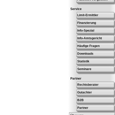
Service
Limit-Ermittler
Finanzierung
Info-Spezial
Info-Amtsgericht
Häufige Fragen
Downloads
Statistik
Seminare
Partner
Rechtsberater
Gutachter
B2B
Partner