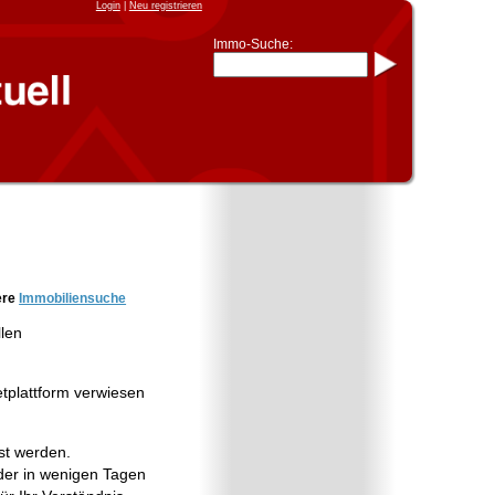
Login
|
Neu registrieren
Immo-Suche:
Immo-Schnellsuche nach:
- KFZ-Kennzeichen
* Postleitzahl (1- bis 5-stellig)
* Ortsname
- Aktenzeichen
- UNIKA-ID
* Suche verfeinern durch
Kombinieren
z.B.:
15 Frankfurt
für
Frankfurt/Oder
und
6 Frankfurt
für Frankfurt am
Main
Immobiliensuche
ere
Immobiliensuche
nach Kreis
llen
nach Amtsgericht
etplattform verwiesen
st werden.
er in wenigen Tagen