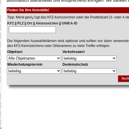
automatisch überarbeitet und entsprechend korrigiert. Wir danken f
Finden Sie Ihre Immobilie!
Tipp: Meist genï¿½gt das KFZ-Kennzeichen oder die Postleitzahl (3- oder 4-stel
KFZ || PLZ || Ort || Aktenzeichen || UNIKA-ID
Die folgenden Auswahlkriterien sind optional und sollten nur dann verwend
des KFZ-Kennzeichens oder Ortsnamens zu viele Treffer erfolgen.
Objektart
Verkehrswert
Wiederholungstermin
Denkmalschutz
Suc