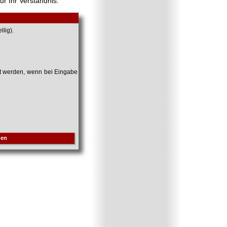
ür Ihr Verständnis.
lig).
et werden, wenn bei Eingabe
hen