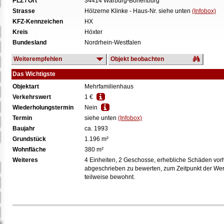
PLZ / Ort
34414 Warburg-Bonenburg
Strasse
Hölzerne Klinke - Haus-Nr. siehe unten
(Infobox)
KFZ-Kennzeichen
HX
Kreis
Höxter
Bundesland
Nordrhein-Westfalen
Weiterempfehlen
Objekt beobachten
Das Wichtigste
Objektart
Mehrfamilienhaus
Verkehrswert
1 €
Wiederholungstermin
Nein
Termin
siehe unten
(Infobox)
Baujahr
ca. 1993
Grundstück
1.196 m²
Wohnfläche
380 m²
Weiteres
4 Einheiten, 2 Geschosse, erhebliche Schäden vorha
abgeschrieben zu bewerten, zum Zeitpunkt der Wer
teilweise bewohnt.