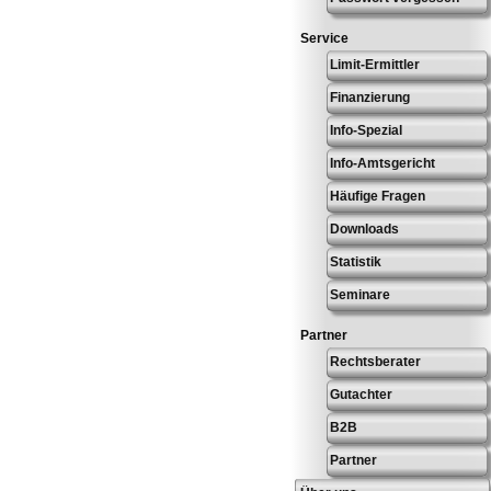
Service
Limit-Ermittler
Finanzierung
Info-Spezial
Info-Amtsgericht
Häufige Fragen
Downloads
Statistik
Seminare
Partner
Rechtsberater
Gutachter
B2B
Partner