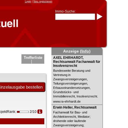
Login
|
Neu registrieren
Immo-Suche:
Immo-Schnellsuche nach:
- KFZ-Kennzeichen
* Postleitzahl (1- bis 5-stellig)
* Ortsname
- Aktenzeichen
- UNIKA-ID
* Suche verfeinern durch
Anzeige
(Info)
Kombinieren
z.B.:
15 Frankfurt
für
AXEL EHRHARDT, Rechtsanwalt
Trefferliste
AXEL EHRHARDT,
Frankfurt/Oder
Fachanwalt für Insolvenzrecht
Rechtsanwalt Fachanwalt für
und
6 Frankfurt
für Frankfurt am
Insolvenzrecht
Main
Bundesweite Beratung und
Immobiliensuche
Vertretung in
Zwangsversteigerungen,
nach Kreis
Teilungsversteigerungen,
nach Amtsgericht
Erbauseinandersetzungen,
Grundstücks- und
Immobilienrecht, Insolvenzrecht.
www.ra-ehrhardt.de
Erwin Heller, Rechtsanwalt
Erwin Heller, Rechtsanwalt
bjektRank:
2/10
Fachanwalt für Bau- und
Architektenrecht, Mediator;
drohende oder laufende
Zwangsversteigerung;