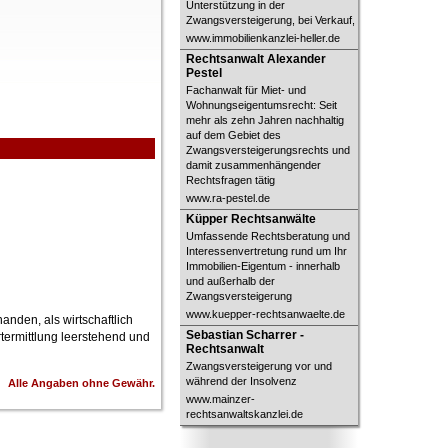
Unterstützung in der
Zwangsversteigerung, bei Verkauf,
www.immobilienkanzlei-heller.de
Rechtsanwalt Alexander Pestel
Rechtsanwalt Alexander
Pestel
Fachanwalt für Miet- und
Wohnungseigentumsrecht: Seit
mehr als zehn Jahren nachhaltig
auf dem Gebiet des
Zwangsversteigerungsrechts und
damit zusammenhängender
Rechtsfragen tätig
www.ra-pestel.de
Küpper Rechtsanwälte
Küpper Rechtsanwälte
Umfassende Rechtsberatung und
Interessenvertretung rund um Ihr
Immobilien-Eigentum - innerhalb
und außerhalb der
Zwangsversteigerung
www.kuepper-rechtsanwaelte.de
nden, als wirtschaftlich
Sebastian Scharrer - Rechtsanwalt
Sebastian Scharrer -
termittlung leerstehend und
Rechtsanwalt
Zwangsversteigerung vor und
während der Insolvenz
Alle Angaben ohne Gewähr.
www.mainzer-
rechtsanwaltskanzlei.de