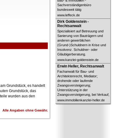
Bau- & Immobilien -
Sachverständigenbüro
bundesweit tätig
www.leffeck.de
Dirk Goldenstein - Rechtsanwalt
Dirk Goldenstein -
Rechtsanwalt
Spezialisiert auf Betreuung und
Sanierung von Bauträgern und
anderen gewerblichen
(Grund-)Schuldnern in Krise und
Insolvenz. Schuldner- oder
Gläubigerberatung.
www.kanzlei-goldenstein.de
Erwin Heller, Rechtsanwalt
Erwin Heller, Rechtsanwalt
Fachanwalt für Bau- und
Architektenrecht, Mediator;
drohende oder laufende
l am Grundstück, es handelt
Zwangsversteigerung;
Unterstützung in der
auten Grundstück, das
Zwangsversteigerung, bei Verkauf,
nteile wurden aus den
www.immobilienkanzlei-heller.de
Alle Angaben ohne Gewähr.