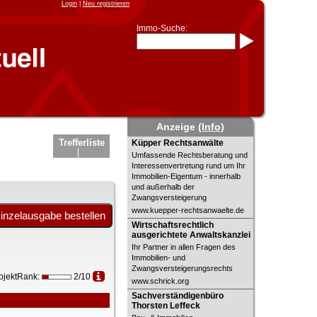
Login
|
Neu registrieren
Immo-Suche:
Immo-Schnellsuche nach:
- KFZ-Kennzeichen
* Postleitzahl (1- bis 5-stellig)
* Ortsname
- Aktenzeichen
- UNIKA-ID
* Suche verfeinern durch
Anzeige
(Info)
Kombinieren
z.B.:
15 Frankfurt
für
Küpper Rechtsanwälte
Trefferliste
Küpper Rechtsanwälte
Frankfurt/Oder
Umfassende Rechtsberatung und
und
6 Frankfurt
für Frankfurt am
Main
Interessenvertretung rund um Ihr
Immobilien-Eigentum - innerhalb
Immobiliensuche
und außerhalb der
nach Kreis
Zwangsversteigerung
www.kuepper-rechtsanwaelte.de
nach Amtsgericht
Wirtschaftsrechtlich ausgerichtete
Wirtschaftsrechtlich
Anwaltskanzlei
ausgerichtete Anwaltskanzlei
Ihr Partner in allen Fragen des
Immobilien- und
Zwangsversteigerungsrechts
bjektRank:
2/10
www.schrick.org
Sachverständigenbüro
Sachverständigenbüro
Thorsten Leffeck
Thorsten Leffeck