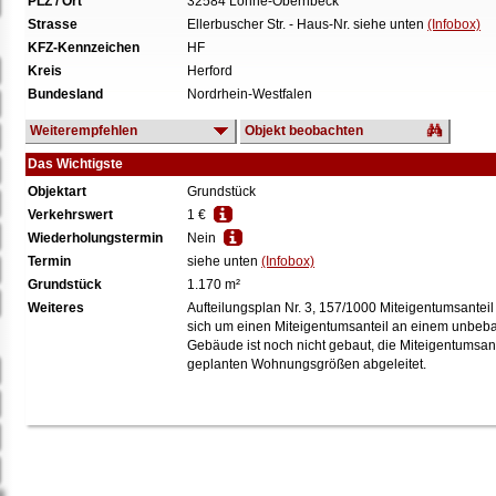
PLZ / Ort
32584 Löhne-Obernbeck
Strasse
Ellerbuscher Str. - Haus-Nr. siehe unten
(Infobox)
KFZ-Kennzeichen
HF
Kreis
Herford
Bundesland
Nordrhein-Westfalen
Weiterempfehlen
Objekt beobachten
Das Wichtigste
Objektart
Grundstück
Verkehrswert
1 €
Wiederholungstermin
Nein
Termin
siehe unten
(Infobox)
Grundstück
1.170 m²
Weiteres
Aufteilungsplan Nr. 3, 157/1000 Miteigentumsantei
sich um einen Miteigentumsanteil an einem unbeb
Gebäude ist noch nicht gebaut, die Miteigentumsa
geplanten Wohnungsgrößen abgeleitet.