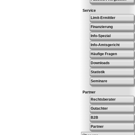
Service
Limit-Ermittler
Finanzierung
Info-Spezial
Info-Amtsgericht
Häufige Fragen
Downloads
Statistik
Seminare
Partner
Rechtsberater
Gutachter
B2B
Partner