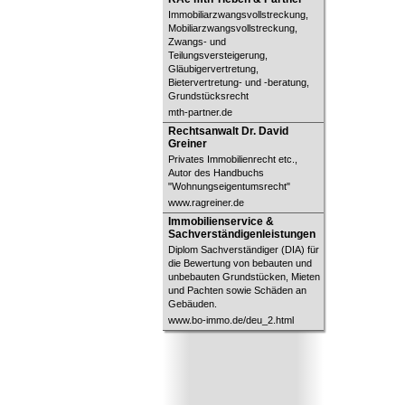
Immobiliarzwangsvollstreckung,
Mobiliarzwangsvollstreckung,
Zwangs- und
Teilungsversteigerung,
Gläubigervertretung,
Bietervertretung- und -beratung,
Grundstücksrecht
mth-partner.de
Rechtsanwalt Dr. David Greiner
Rechtsanwalt Dr. David
Greiner
Privates Immobilienrecht etc.,
Autor des Handbuchs
"Wohnungseigentumsrecht"
www.ragreiner.de
Immobilienservice &
Immobilienservice &
Sachverständigenleistungen
Sachverständigenleistungen
Diplom Sachverständiger (DIA) für
die Bewertung von bebauten und
unbebauten Grundstücken, Mieten
und Pachten sowie Schäden an
Gebäuden.
www.bo-immo.de/deu_2.html