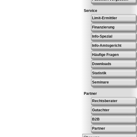
Service
Limit-Ermittler
Finanzierung
Info-Spezial
Info-Amtsgericht
Häufige Fragen
Downloads
Statistik
Seminare
Partner
Rechtsberater
Gutachter
B2B
Partner