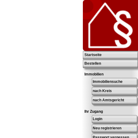
Startseite
Bestellen
Immobilien
Immobiliensuche
nach Kreis
nach Amtsgericht
Ihr Zugang
Login
Neu registrieren
Passwort vergessen