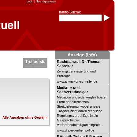
Login
|
Neu registrieren
Immo-Suche:
Immo-Schnellsuche nach:
- KFZ-Kennzeichen
* Postleitzahl (1- bis 5-stellig)
* Ortsname
- Aktenzeichen
- UNIKA-ID
* Suche verfeinern durch
Anzeige
(Info)
Kombinieren
z.B.:
15 Frankfurt
für
Rechtsanwalt Dr. Thomas Schreiter
Trefferliste
Rechtsanwalt Dr. Thomas
Frankfurt/Oder
Schreiter
und
6 Frankfurt
für Frankfurt am
Main
Zwangsversteigerung und
Erbrecht
Immobiliensuche
www.anwalt-dr-schreiter.de
nach Kreis
Mediator und Sachverständiger
Mediator und
Sachverständiger
nach Amtsgericht
Mediation und jede vergleichbare
Form der alternativen
Streitbeilegung, wobei unsere
Tätigkeit nicht durch rechtliche
Regelungsvorschläge in die
Alle Angaben ohne Gewähr.
Gespräche der
Verfahrensbeteiligten eingreift.
www.drjuergenhempel.de
RAe mth Tieben & Partner
RAe mth Tieben & Partner