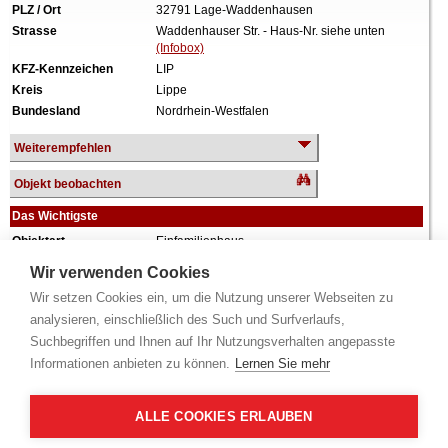
PLZ / Ort
32791 Lage-Waddenhausen
Strasse
Waddenhauser Str. - Haus-Nr. siehe unten
(Infobox)
KFZ-Kennzeichen
LIP
Kreis
Lippe
Bundesland
Nordrhein-Westfalen
Weiterempfehlen
Objekt beobachten
Das Wichtigste
Objektart
Einfamilienhaus
Verkehrswert
235.000 €
Wir verwenden Cookies
Wiederholungstermin
Ja (gemäß §74a / §85a)
Wir setzen Cookies ein, um die Nutzung unserer Webseiten zu
Termin
siehe unten
(Infobox)
analysieren, einschließlich des Such und Surfverlaufs,
Baujahr
ca. 1953
Suchbegriffen und Ihnen auf Ihr Nutzungsverhalten angepasste
Grundstück
1.186 m²
Informationen anbieten zu können.
Lernen Sie mehr
Wohnfläche
122 m²
Weiteres
1 Geschoss, ausgebautes Dachgeschoss,
vollunterkellert, Modernisierungen in den
ALLE COOKIES ERLAUBEN
Jahren 2000, 2002, 2023, leichte Schäden und
Mängel vorhanden.