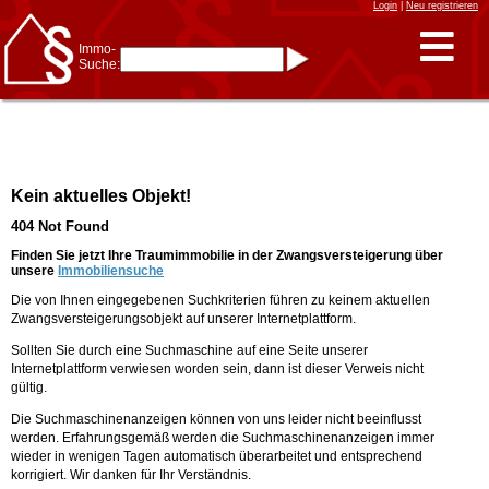
Login
|
Neu registrieren
Immo-
Suche:
Immo-Schnellsuche nach:
- KFZ-Kennzeichen
* Postleitzahl (1- bis 5-stellig)
* Ortsname
- Aktenzeichen
- UNIKA-ID
* Suche verfeinern durch
Kein aktuelles Objekt!
Kombinieren
z.B.:
15 Frankfurt
für
404 Not Found
Frankfurt/Oder
und
6 Frankfurt
für Frankfurt
am Main
Finden Sie jetzt Ihre Traumimmobilie in der Zwangsversteigerung über
unsere
Immobiliensuche
Immobiliensuche
Die von Ihnen eingegebenen Suchkriterien führen zu keinem aktuellen
nach Kreis
Zwangsversteigerungsobjekt auf unserer Internetplattform.
nach Amtsgericht
Sollten Sie durch eine Suchmaschine auf eine Seite unserer
Internetplattform verwiesen worden sein, dann ist dieser Verweis nicht
gültig.
Die Suchmaschinenanzeigen können von uns leider nicht beeinflusst
werden. Erfahrungsgemäß werden die Suchmaschinenanzeigen immer
wieder in wenigen Tagen automatisch überarbeitet und entsprechend
korrigiert. Wir danken für Ihr Verständnis.