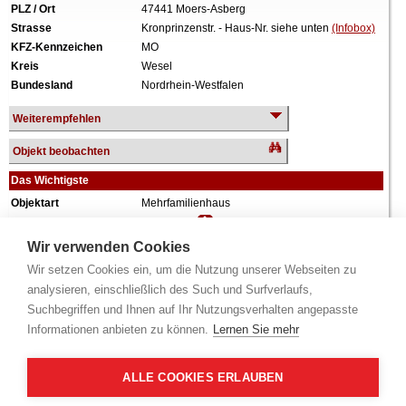
PLZ / Ort
47441 Moers-Asberg
Strasse
Kronprinzenstr. - Haus-Nr. siehe unten
(Infobox)
KFZ-Kennzeichen
MO
Kreis
Wesel
Bundesland
Nordrhein-Westfalen
Weiterempfehlen
Objekt beobachten
Das Wichtigste
Objektart
Mehrfamilienhaus
Verkehrswert
335.000 €
Wiederholungstermin
Nein
Wir verwenden Cookies
Termin
siehe unten
(Infobox)
Wir setzen Cookies ein, um die Nutzung unserer Webseiten zu
Baujahr
ca. 1920
analysieren, einschließlich des Such und Surfverlaufs,
Grundstück
580 m²
Suchbegriffen und Ihnen auf Ihr Nutzungsverhalten angepasste
Wohnfläche
240 m²
Informationen anbieten zu können.
Lernen Sie mehr
Weiteres
5 Einheiten, 2 Geschosse, ausgebautes
Dachgeschoss, vollunterkellert, 5 Garagen, zum
Zeitpunkt der Wertermittlung vermietet.
ALLE COOKIES ERLAUBEN
Alle Angaben ohne Gewähr.