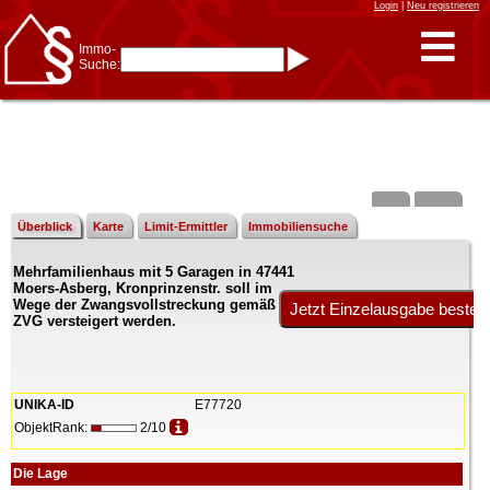
Login
|
Neu registrieren
Immo-
Suche:
Immo-Schnellsuche nach:
- KFZ-Kennzeichen
* Postleitzahl (1- bis 5-stellig)
* Ortsname
- Aktenzeichen
- UNIKA-ID
* Suche verfeinern durch
Kombinieren
z.B.:
15 Frankfurt
für
Frankfurt/Oder
Überblick
Karte
Limit-Ermittler
Immobiliensuche
und
6 Frankfurt
für Frankfurt
am Main
Mehrfamilienhaus mit 5 Garagen in 47441
Immobiliensuche
Moers-Asberg, Kronprinzenstr. soll im
nach Kreis
Wege der Zwangsvollstreckung gemäß
ZVG versteigert werden.
nach Amtsgericht
UNIKA-ID
E77720
ObjektRank:
2/10
Die Lage