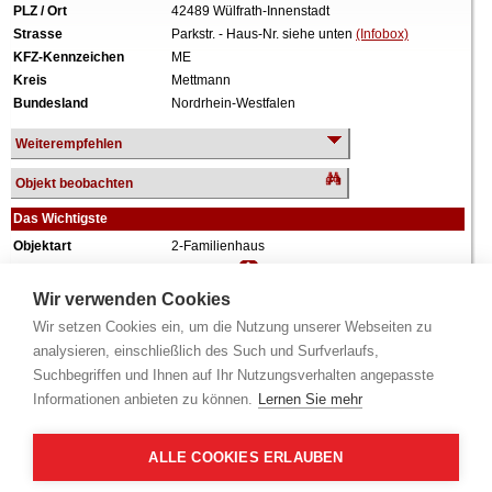
PLZ / Ort
42489 Wülfrath-Innenstadt
Strasse
Parkstr. - Haus-Nr. siehe unten
(Infobox)
KFZ-Kennzeichen
ME
Kreis
Mettmann
Bundesland
Nordrhein-Westfalen
Weiterempfehlen
Objekt beobachten
Das Wichtigste
Objektart
2-Familienhaus
Verkehrswert
700.421 €
Wiederholungstermin
Nein
Wir verwenden Cookies
Termin
siehe unten
(Infobox)
Wir setzen Cookies ein, um die Nutzung unserer Webseiten zu
Baujahr
ca. 1930
analysieren, einschließlich des Such und Surfverlaufs,
Grundstück
1.845 m²
Suchbegriffen und Ihnen auf Ihr Nutzungsverhalten angepasste
Wohnfläche
175 m²
Informationen anbieten zu können.
Lernen Sie mehr
Weiteres
1 Geschoss, ausgebautes Dachgeschoss,
Wintergarten, vollunterkellert, Anbau ca. 1939.
ALLE COOKIES ERLAUBEN
Alle Angaben ohne Gewähr.