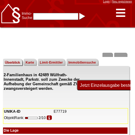
Login
|
Neu registrieren
Immo-
Suche:
Immo-Schnellsuche nach:
- KFZ-Kennzeichen
* Postleitzahl (1- bis 5-stellig)
* Ortsname
- Aktenzeichen
- UNIKA-ID
* Suche verfeinern durch
Kombinieren
z.B.:
15 Frankfurt
für
Frankfurt/Oder
Überblick
Karte
Limit-Ermittler
Immobiliensuche
und
6 Frankfurt
für Frankfurt
am Main
2-Familienhaus in 42489 Wülfrath-
Immobiliensuche
Innenstadt, Parkstr. soll zum Zwecke der
nach Kreis
Aufhebung der Gemeinschaft gemäß ZVG
zwangsversteigert werden.
nach Amtsgericht
UNIKA-ID
E77719
ObjektRank:
2/10
Die Lage