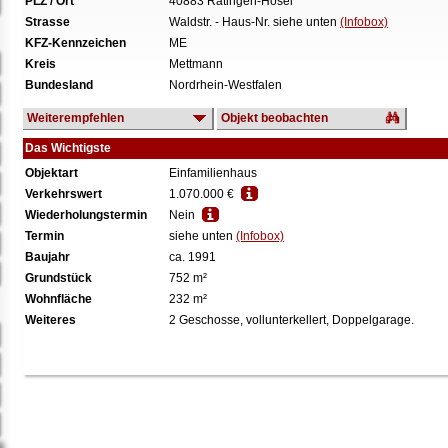
PLZ / Ort
40883 Ratingen-Hösel
Strasse
Waldstr. - Haus-Nr. siehe unten
(Infobox)
KFZ-Kennzeichen
ME
Kreis
Mettmann
Bundesland
Nordrhein-Westfalen
Weiterempfehlen
Objekt beobachten
Das Wichtigste
Objektart
Einfamilienhaus
Verkehrswert
1.070.000 €
Wiederholungstermin
Nein
Termin
siehe unten
(Infobox)
Baujahr
ca. 1991
Grundstück
752 m²
Wohnfläche
232 m²
Weiteres
2 Geschosse, vollunterkellert, Doppelgarage.