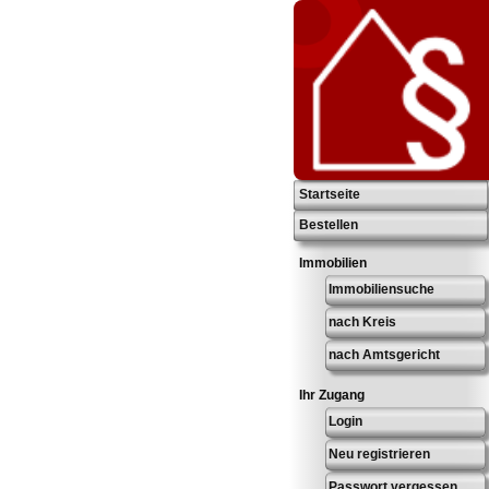
Startseite
Bestellen
Immobilien
Immobiliensuche
nach Kreis
nach Amtsgericht
Ihr Zugang
Login
Neu registrieren
Passwort vergessen