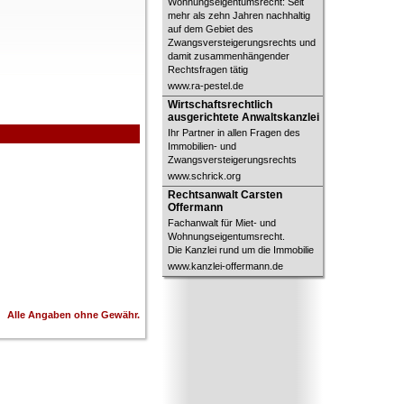
Wohnungseigentumsrecht: Seit
mehr als zehn Jahren nachhaltig
auf dem Gebiet des
Zwangsversteigerungsrechts und
damit zusammenhängender
Rechtsfragen tätig
www.ra-pestel.de
Wirtschaftsrechtlich ausgerichtete
Wirtschaftsrechtlich
Anwaltskanzlei
ausgerichtete Anwaltskanzlei
Ihr Partner in allen Fragen des
Immobilien- und
Zwangsversteigerungsrechts
www.schrick.org
Rechtsanwalt Carsten Offermann
Rechtsanwalt Carsten
Offermann
Fachanwalt für Miet- und
Wohnungseigentumsrecht.
Die Kanzlei rund um die Immobilie
www.kanzlei-offermann.de
Alle Angaben ohne Gewähr.