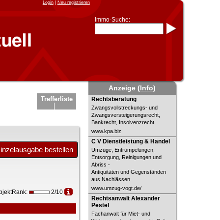
Login
|
Neu registrieren
Immo-Suche:
Immo-Schnellsuche nach:
- KFZ-Kennzeichen
* Postleitzahl (1- bis 5-stellig)
* Ortsname
- Aktenzeichen
- UNIKA-ID
* Suche verfeinern durch
Anzeige
(Info)
Kombinieren
z.B.:
15 Frankfurt
für
Rechtsberatung
Trefferliste
Rechtsberatung
Frankfurt/Oder
Zwangsvollstreckungs- und
und
6 Frankfurt
für Frankfurt am
Main
Zwangsversteigerungsrecht,
Bankrecht, Insolvenzrecht
Immobiliensuche
www.kpa.biz
nach Kreis
C V Dienstleistung & Handel
C V Dienstleistung & Handel
nach Amtsgericht
Umzüge, Entrümpelungen,
Entsorgung, Reinigungen und
Abriss -
Antiquitäten und Gegenständen
aus Nachlässen
www.umzug-vogt.de/
bjektRank:
2/10
Rechtsanwalt Alexander Pestel
Rechtsanwalt Alexander
Pestel
Fachanwalt für Miet- und