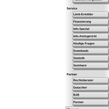
Service
Limit-Ermittler
Finanzierung
Info-Spezial
Info-Amtsgericht
Häufige Fragen
Downloads
Statistik
Seminare
Partner
Rechtsberater
Gutachter
B2B
Partner