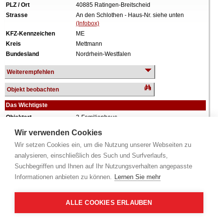
PLZ / Ort
40885 Ratingen-Breitscheid
Strasse
An den Schlothen - Haus-Nr. siehe unten
(Infobox)
KFZ-Kennzeichen
ME
Kreis
Mettmann
Bundesland
Nordrhein-Westfalen
Weiterempfehlen
Objekt beobachten
Das Wichtigste
Objektart
2-Familienhaus
Verkehrswert
680.000 €
Wir verwenden Cookies
Wiederholungstermin
Nein
Wir setzen Cookies ein, um die Nutzung unserer Webseiten zu
Termin
siehe unten
(Infobox)
analysieren, einschließlich des Such und Surfverlaufs,
Baujahr
ca. 1973
Suchbegriffen und Ihnen auf Ihr Nutzungsverhalten angepasste
Grundstück
855 m²
Informationen anbieten zu können.
Lernen Sie mehr
Wohnfläche
244 m²
Weiteres
1 Geschoss, ausgebautes Dachgeschoss,
vollunterkellert, Doppelgarage, keine
ALLE COOKIES ERLAUBEN
Innenbesichtigung; zum Zeitpunkt der
Wertermittlung eigen genutzt.