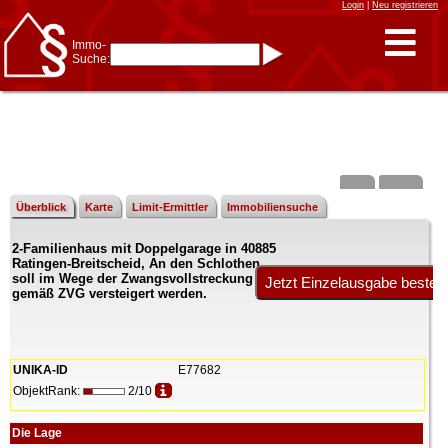
Login
|
Neu registrieren
Immo-
Suche:
Immo-Schnellsuche nach:
- KFZ-Kennzeichen
* Postleitzahl (1- bis 5-stellig)
* Ortsname
- Aktenzeichen
- UNIKA-ID
* Suche verfeinern durch
Kombinieren
z.B.:
15 Frankfurt
für
Frankfurt/Oder
Überblick
Karte
Limit-Ermittler
Immobiliensuche
und
6 Frankfurt
für Frankfurt
am Main
2-Familienhaus mit Doppelgarage in 40885
Immobiliensuche
Ratingen-Breitscheid, An den Schlothen
nach Kreis
soll im Wege der Zwangsvollstreckung
gemäß ZVG versteigert werden.
nach Amtsgericht
UNIKA-ID
E77682
ObjektRank:
2/10
Die Lage