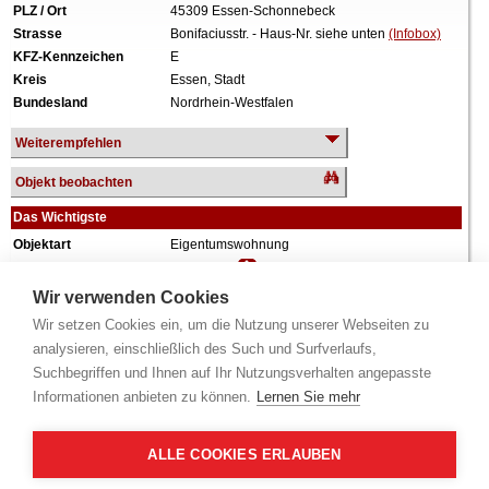
PLZ / Ort
45309 Essen-Schonnebeck
Strasse
Bonifaciusstr. - Haus-Nr. siehe unten
(Infobox)
KFZ-Kennzeichen
E
Kreis
Essen, Stadt
Bundesland
Nordrhein-Westfalen
Weiterempfehlen
Objekt beobachten
Das Wichtigste
Objektart
Eigentumswohnung
Verkehrswert
130.000 €
Wiederholungstermin
Nein
Wir verwenden Cookies
Termin
siehe unten
(Infobox)
Wir setzen Cookies ein, um die Nutzung unserer Webseiten zu
Baujahr
ca. 1920
analysieren, einschließlich des Such und Surfverlaufs,
Grundstück
309 m²
Suchbegriffen und Ihnen auf Ihr Nutzungsverhalten angepasste
Wohnfläche
89 m²
Informationen anbieten zu können.
Lernen Sie mehr
Zimmer
3 Zimmer
Weiteres
Anteil: 202/1.000 = 20,2%, Aufteilungsplan Nr. 7,
Dachgeschoss, Küche, Diele, Bad, Keller.
ALLE COOKIES ERLAUBEN
Alle Angaben ohne Gewähr.