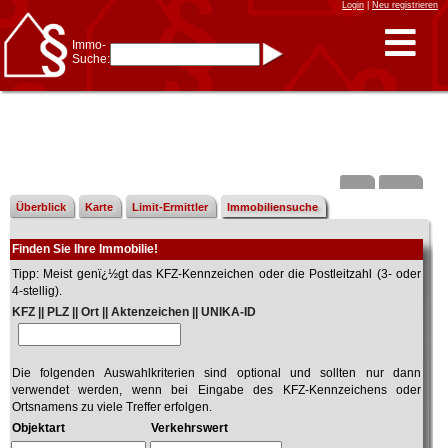
Login
|
Neu registrieren
Immo-
Suche:
Immo-Schnellsuche nach:
- KFZ-Kennzeichen
* Postleitzahl (1- bis 5-stellig)
* Ortsname
- Aktenzeichen
- UNIKA-ID
* Suche verfeinern durch
Kombinieren
z.B.:
15 Frankfurt
für
Frankfurt/Oder
Überblick
Karte
Limit-Ermittler
Immobiliensuche
und
6 Frankfurt
für Frankfurt
am Main
Finden Sie Ihre Immobilie!
Immobiliensuche
Tipp: Meist genï¿½gt das KFZ-Kennzeichen oder die Postleitzahl (3- oder
nach Kreis
4-stellig).
nach Amtsgericht
KFZ || PLZ || Ort || Aktenzeichen || UNIKA-ID
Die folgenden Auswahlkriterien sind optional und sollten nur dann
verwendet werden, wenn bei Eingabe des KFZ-Kennzeichens oder
Ortsnamens zu viele Treffer erfolgen.
Objektart
Verkehrswert