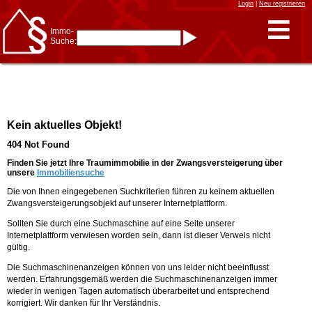
Login
|
Neu registrieren
Immo-
Suche:
Immo-Schnellsuche nach:
- KFZ-Kennzeichen
* Postleitzahl (1- bis 5-stellig)
* Ortsname
- Aktenzeichen
- UNIKA-ID
* Suche verfeinern durch
Kein aktuelles Objekt!
Kombinieren
z.B.:
15 Frankfurt
für
404 Not Found
Frankfurt/Oder
und
6 Frankfurt
für Frankfurt
am Main
Finden Sie jetzt Ihre Traumimmobilie in der Zwangsversteigerung über
unsere
Immobiliensuche
Immobiliensuche
Die von Ihnen eingegebenen Suchkriterien führen zu keinem aktuellen
nach Kreis
Zwangsversteigerungsobjekt auf unserer Internetplattform.
nach Amtsgericht
Sollten Sie durch eine Suchmaschine auf eine Seite unserer
Internetplattform verwiesen worden sein, dann ist dieser Verweis nicht
gültig.
Die Suchmaschinenanzeigen können von uns leider nicht beeinflusst
werden. Erfahrungsgemäß werden die Suchmaschinenanzeigen immer
wieder in wenigen Tagen automatisch überarbeitet und entsprechend
korrigiert. Wir danken für Ihr Verständnis.