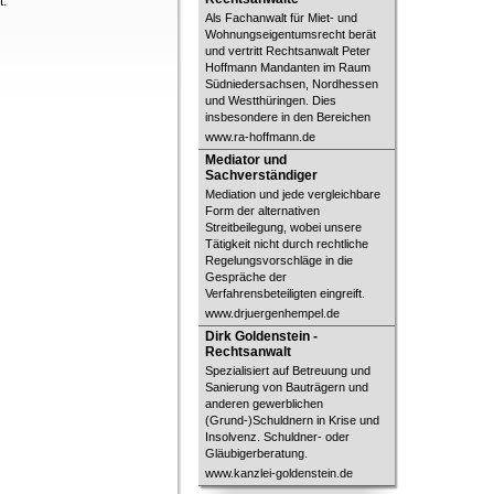
t.
Als Fachanwalt für Miet- und
Wohnungseigentumsrecht berät
und vertritt Rechtsanwalt Peter
Hoffmann Mandanten im Raum
Südniedersachsen, Nordhessen
und Westthüringen. Dies
insbesondere in den Bereichen
www.ra-hoffmann.de
Mediator und Sachverständiger
Mediator und
Sachverständiger
Mediation und jede vergleichbare
Form der alternativen
Streitbeilegung, wobei unsere
Tätigkeit nicht durch rechtliche
Regelungsvorschläge in die
Gespräche der
Verfahrensbeteiligten eingreift.
www.drjuergenhempel.de
Dirk Goldenstein - Rechtsanwalt
Dirk Goldenstein -
Rechtsanwalt
Spezialisiert auf Betreuung und
Sanierung von Bauträgern und
anderen gewerblichen
(Grund-)Schuldnern in Krise und
Insolvenz. Schuldner- oder
Gläubigerberatung.
www.kanzlei-goldenstein.de