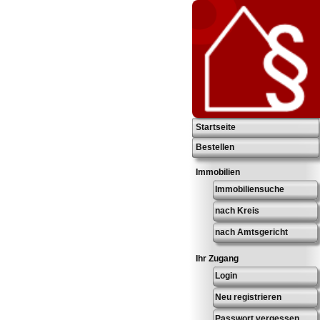
Startseite
Bestellen
Immobilien
Immobiliensuche
nach Kreis
nach Amtsgericht
Ihr Zugang
Login
Neu registrieren
Passwort vergessen