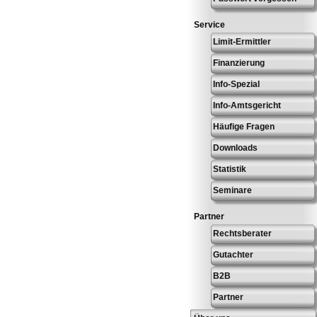
Service
Limit-Ermittler
Finanzierung
Info-Spezial
Info-Amtsgericht
Häufige Fragen
Downloads
Statistik
Seminare
Partner
Rechtsberater
Gutachter
B2B
Partner