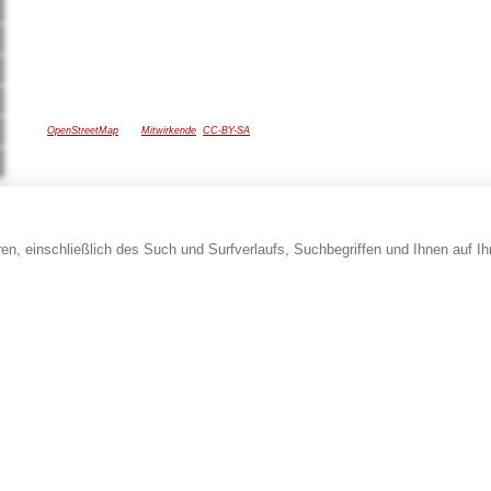
ï¿½
OpenStreetMap
und
Mitwirkende
,
CC-BY-SA
en, einschließlich des Such und Surfverlaufs, Suchbegriffen und Ihnen auf I