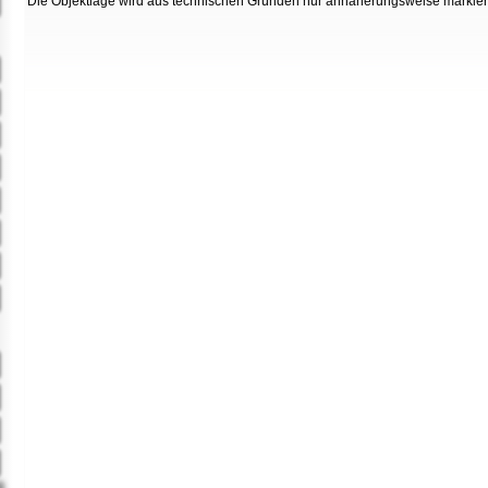
Die Objektlage wird aus technischen Gründen nur annäherungsweise markier