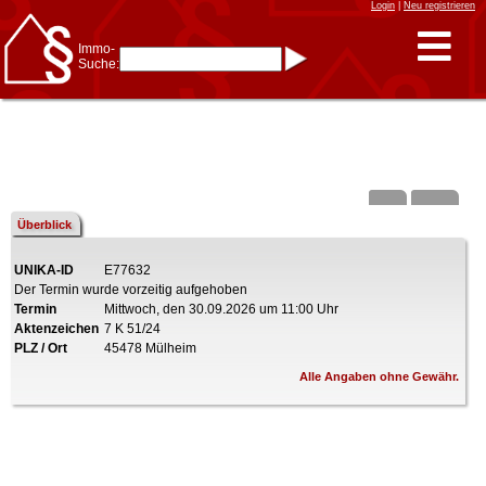
Login
|
Neu registrieren
Immo-
Suche:
Immo-Schnellsuche nach:
- KFZ-Kennzeichen
* Postleitzahl (1- bis 5-stellig)
* Ortsname
- Aktenzeichen
- UNIKA-ID
* Suche verfeinern durch
Kombinieren
z.B.:
15 Frankfurt
für
Frankfurt/Oder
Überblick
und
6 Frankfurt
für Frankfurt
am Main
UNIKA-ID
E77632
Immobiliensuche
Der Termin wurde vorzeitig aufgehoben
nach Kreis
Termin
Mittwoch, den 30.09.2026 um 11:00 Uhr
nach Amtsgericht
Aktenzeichen
7 K 51/24
PLZ / Ort
45478 Mülheim
Alle Angaben ohne Gewähr.