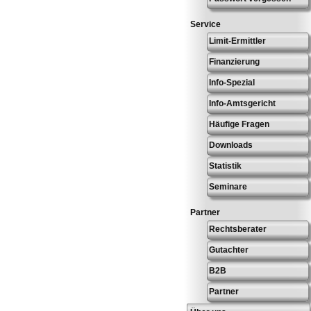
Service
Limit-Ermittler
Finanzierung
Info-Spezial
Info-Amtsgericht
Häufige Fragen
Downloads
Statistik
Seminare
Partner
Rechtsberater
Gutachter
B2B
Partner