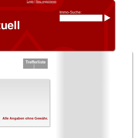
Login
|
Neu registrieren
Immo-Suche:
Immo-Schnellsuche nach:
- KFZ-Kennzeichen
* Postleitzahl (1- bis 5-stellig)
* Ortsname
- Aktenzeichen
- UNIKA-ID
* Suche verfeinern durch
Kombinieren
z.B.:
15 Frankfurt
für
Trefferliste
Frankfurt/Oder
und
6 Frankfurt
für Frankfurt am
Main
Immobiliensuche
nach Kreis
nach Amtsgericht
Alle Angaben ohne Gewähr.