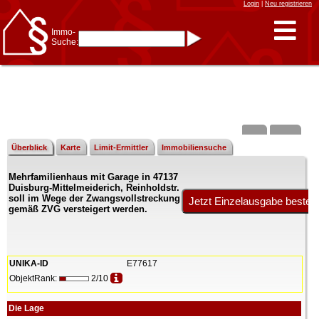
Login
|
Neu registrieren
Immo-
Suche:
Immo-Schnellsuche nach:
- KFZ-Kennzeichen
* Postleitzahl (1- bis 5-stellig)
* Ortsname
- Aktenzeichen
- UNIKA-ID
* Suche verfeinern durch
Kombinieren
z.B.:
15 Frankfurt
für
Frankfurt/Oder
Überblick
Karte
Limit-Ermittler
Immobiliensuche
und
6 Frankfurt
für Frankfurt
am Main
Mehrfamilienhaus mit Garage in 47137
Immobiliensuche
Duisburg-Mittelmeiderich, Reinholdstr.
nach Kreis
soll im Wege der Zwangsvollstreckung
gemäß ZVG versteigert werden.
nach Amtsgericht
UNIKA-ID
E77617
ObjektRank:
2/10
Die Lage