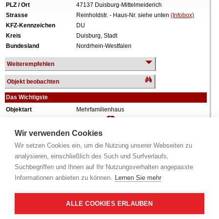
PLZ / Ort
47137 Duisburg-Mittelmeiderich
Strasse
Reinholdstr. - Haus-Nr. siehe unten
(Infobox)
KFZ-Kennzeichen
DU
Kreis
Duisburg, Stadt
Bundesland
Nordrhein-Westfalen
Weiterempfehlen
Objekt beobachten
Das Wichtigste
Objektart
Mehrfamilienhaus
Verkehrswert
412.000 €
Wiederholungstermin
Nein
Wir verwenden Cookies
Termin
siehe unten
(Infobox)
Wir setzen Cookies ein, um die Nutzung unserer Webseiten zu
Baujahr
ca. 1900
analysieren, einschließlich des Such und Surfverlaufs,
Grundstück
335 m²
Suchbegriffen und Ihnen auf Ihr Nutzungsverhalten angepasste
Wohnfläche
329 m²
Informationen anbieten zu können.
Lernen Sie mehr
Weiteres
3 Einheiten, ausgebautes Dachgeschoss,
vollunterkellert, Garage, Umbau mit
Modernisierungen ca. 2013, zum Zeitpunkt der
ALLE COOKIES ERLAUBEN
Wertermittlung überwiegend vermietet.