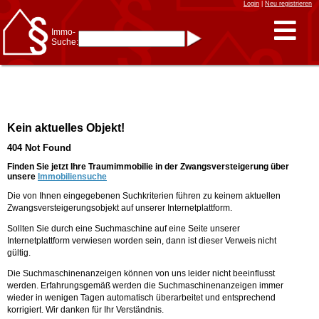
Login
|
Neu registrieren
Immo-
Suche:
Immo-Schnellsuche nach:
- KFZ-Kennzeichen
* Postleitzahl (1- bis 5-stellig)
* Ortsname
- Aktenzeichen
- UNIKA-ID
* Suche verfeinern durch
Kein aktuelles Objekt!
Kombinieren
z.B.:
15 Frankfurt
für
404 Not Found
Frankfurt/Oder
und
6 Frankfurt
für Frankfurt
am Main
Finden Sie jetzt Ihre Traumimmobilie in der Zwangsversteigerung über
unsere
Immobiliensuche
Immobiliensuche
Die von Ihnen eingegebenen Suchkriterien führen zu keinem aktuellen
nach Kreis
Zwangsversteigerungsobjekt auf unserer Internetplattform.
nach Amtsgericht
Sollten Sie durch eine Suchmaschine auf eine Seite unserer
Internetplattform verwiesen worden sein, dann ist dieser Verweis nicht
gültig.
Die Suchmaschinenanzeigen können von uns leider nicht beeinflusst
werden. Erfahrungsgemäß werden die Suchmaschinenanzeigen immer
wieder in wenigen Tagen automatisch überarbeitet und entsprechend
korrigiert. Wir danken für Ihr Verständnis.