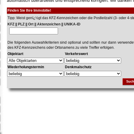
automatisch überarbeitet und entsprechend korrigiert. Wir danken f
Finden Sie Ihre Immobilie!
Tipp: Meist genï¿½gt das KFZ-Kennzeichen oder die Postleitzahl (3- oder 4-stel
KFZ || PLZ || Ort || Aktenzeichen || UNIKA-ID
Die folgenden Auswahlkriterien sind optional und sollten nur dann verwend
des KFZ-Kennzeichens oder Ortsnamens zu viele Treffer erfolgen.
Objektart
Verkehrswert
Wiederholungstermin
Denkmalschutz
Suc