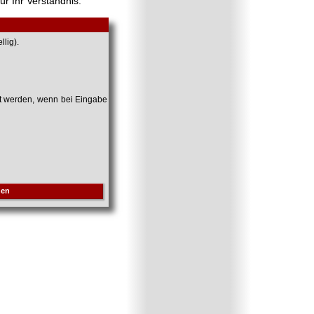
ür Ihr Verständnis.
lig).
et werden, wenn bei Eingabe
hen