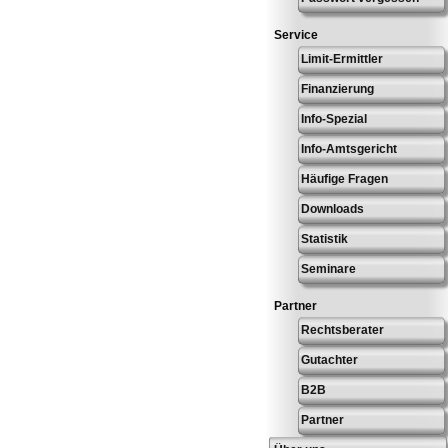
Service
Limit-Ermittler
Finanzierung
Info-Spezial
Info-Amtsgericht
Häufige Fragen
Downloads
Statistik
Seminare
Partner
Rechtsberater
Gutachter
B2B
Partner