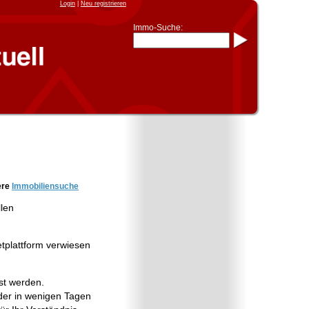
Login
|
Neu registrieren
Immo-Suche:
Immo-Schnellsuche nach:
- KFZ-Kennzeichen
* Postleitzahl (1- bis 5-stellig)
* Ortsname
- Aktenzeichen
- UNIKA-ID
* Suche verfeinern durch
Kombinieren
z.B.:
15 Frankfurt
für
Frankfurt/Oder
und
6 Frankfurt
für Frankfurt am
Main
Immobiliensuche
ere
Immobiliensuche
nach Kreis
llen
nach Amtsgericht
etplattform verwiesen
st werden.
er in wenigen Tagen