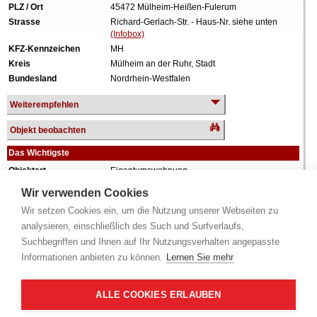
PLZ / Ort
45472 Mülheim-Heißen-Fulerum
Strasse
Richard-Gerlach-Str. - Haus-Nr. siehe unten
(Infobox)
KFZ-Kennzeichen
MH
Kreis
Mülheim an der Ruhr, Stadt
Bundesland
Nordrhein-Westfalen
Weiterempfehlen
Objekt beobachten
Das Wichtigste
Objektart
Eigentumswohnung
Verkehrswert
127.000 €
Wir verwenden Cookies
Wiederholungstermin
Nein
Wir setzen Cookies ein, um die Nutzung unserer Webseiten zu
Termin
siehe unten
(Infobox)
analysieren, einschließlich des Such und Surfverlaufs,
Baujahr
ca. 1962
Suchbegriffen und Ihnen auf Ihr Nutzungsverhalten angepasste
Grundstück
3.146 m²
Informationen anbieten zu können.
Lernen Sie mehr
Wohnfläche
64 m²
Zimmer
3 Zimmer
Weiteres
Anteil: 34/1.000 = 3,4%, Aufteilungsplan Nr. 17,
ALLE COOKIES ERLAUBEN
Erdgeschoss, Küche, Diele, Bad, Balkon, Keller,
keine Innenbesichtigung, zum Zeitpunkt der