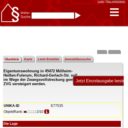
Login
|
Neu registrieren
Immo-
Suche:
Immo-Schnellsuche nach:
- KFZ-Kennzeichen
* Postleitzahl (1- bis 5-stellig)
* Ortsname
- Aktenzeichen
- UNIKA-ID
* Suche verfeinern durch
Kombinieren
z.B.:
15 Frankfurt
für
Frankfurt/Oder
Überblick
Karte
Limit-Ermittler
Immobiliensuche
und
6 Frankfurt
für Frankfurt
am Main
Eigentumswohnung in 45472 Mülheim-
Immobiliensuche
Heißen-Fulerum, Richard-Gerlach-Str. soll
nach Kreis
im Wege der Zwangsvollstreckung gemäß
ZVG versteigert werden.
nach Amtsgericht
UNIKA-ID
E77535
ObjektRank:
2/10
Die Lage