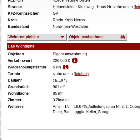
PLZ / Ort
41469 Neuss-Hoisten
Strasse
Helpensteiner Kirchweg - Haus-Nr. siehe unten
(In
KFZ-Kennzeichen
GV
Kreis
Rhein-Kreis Neuss
Bundesland
Nordrhein-Westfalen
Weiterempfehlen
Objekt beobachten
Das Wichtigste
Objektart
Eigentumswohnung
Verkehrswert
226.000 €
Wiederholungstermin
Nein
Termin
siehe unten
(Infobox)
Baujahr
ca. 1973
Grundstück
901 m²
Wohnfläche
85 m²
Zimmer
3 Zimmer
Weiteres
Anteil: 1/6 = 16,67%, Aufteilungsplan Nr. 3, 1. Ober
Diele, Bad, Loggia, Keller, Garage.