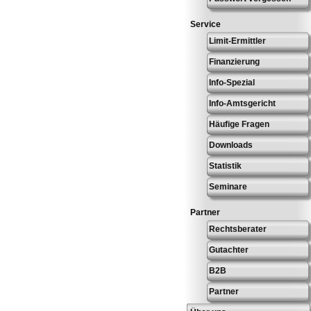
Service
Limit-Ermittler
Finanzierung
Info-Spezial
Info-Amtsgericht
Häufige Fragen
Downloads
Statistik
Seminare
Partner
Rechtsberater
Gutachter
B2B
Partner