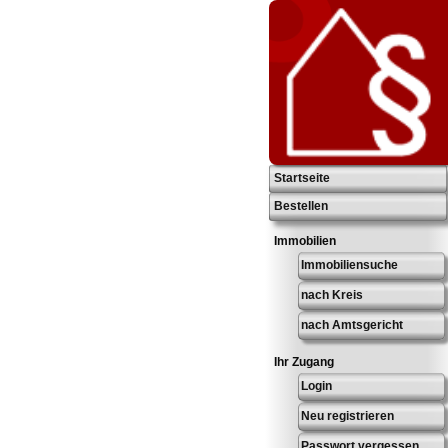
Startseite
Bestellen
Immobilien
Immobiliensuche
nach Kreis
nach Amtsgericht
Ihr Zugang
Login
Neu registrieren
Passwort vergessen