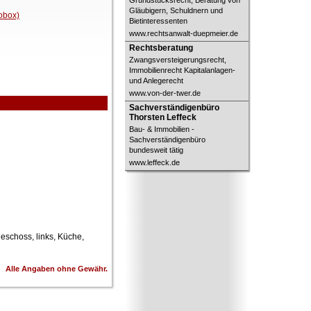
Grundstücksrecht, Beratung von
Gläubigern, Schuldnern und
fobox)
Bietinteressenten
www.rechtsanwalt-duepmeier.de
Rechtsberatung
Rechtsberatung
Zwangsversteigerungsrecht,
Immobilienrecht Kapitalanlagen-
und Anlegerecht
www.von-der-twer.de
Sachverständigenbüro
Sachverständigenbüro
Thorsten Leffeck
Thorsten Leffeck
Bau- & Immobilien -
Sachverständigenbüro
bundesweit tätig
www.leffeck.de
geschoss, links, Küche,
Alle Angaben ohne Gewähr.