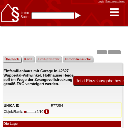
Login
|
Neu registrieren
Immo-
Suche:
Immo-Schnellsuche nach:
- KFZ-Kennzeichen
* Postleitzahl (1- bis 5-stellig)
* Ortsname
- Aktenzeichen
- UNIKA-ID
* Suche verfeinern durch
Kombinieren
z.B.:
15 Frankfurt
für
Frankfurt/Oder
Überblick
Karte
Limit-Ermittler
Immobiliensuche
und
6 Frankfurt
für Frankfurt
am Main
Einfamilienhaus mit Garage in 42327
Immobiliensuche
Wuppertal-Vohwinkel, Holthauser Heide
nach Kreis
soll im Wege der Zwangsvollstreckung
gemäß ZVG versteigert werden.
nach Amtsgericht
UNIKA-ID
E77254
ObjektRank:
2/10
Die Lage