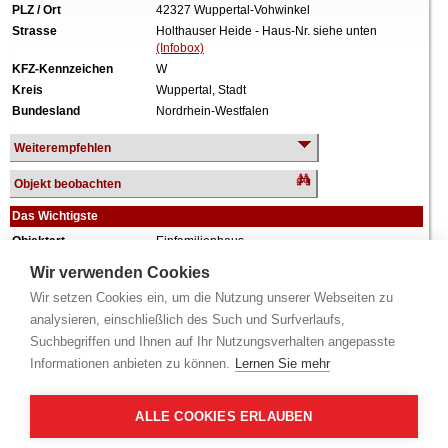
PLZ / Ort
42327 Wuppertal-Vohwinkel
Strasse
Holthauser Heide - Haus-Nr. siehe unten
(Infobox)
KFZ-Kennzeichen
W
Kreis
Wuppertal, Stadt
Bundesland
Nordrhein-Westfalen
Weiterempfehlen
Objekt beobachten
Das Wichtigste
Objektart
Einfamilienhaus
Verkehrswert
256.000 €
Wir verwenden Cookies
Wiederholungstermin
Nein
Wir setzen Cookies ein, um die Nutzung unserer Webseiten zu
Termin
siehe unten
(Infobox)
analysieren, einschließlich des Such und Surfverlaufs,
Baujahr
ca. 1968
Suchbegriffen und Ihnen auf Ihr Nutzungsverhalten angepasste
Grundstück
2.548 m²
Informationen anbieten zu können.
Lernen Sie mehr
Wohnfläche
199 m²
Weiteres
Erbbaurecht liegt vor, vollunterkellert, Garage.
ALLE COOKIES ERLAUBEN
Alle Angaben ohne Gewähr.