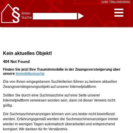
Login
|
Neu registrieren
Immo-
Suche:
Immo-Schnellsuche nach:
- KFZ-Kennzeichen
* Postleitzahl (1- bis 5-stellig)
* Ortsname
- Aktenzeichen
- UNIKA-ID
* Suche verfeinern durch
Kein aktuelles Objekt!
Kombinieren
z.B.:
15 Frankfurt
für
404 Not Found
Frankfurt/Oder
und
6 Frankfurt
für Frankfurt
am Main
Finden Sie jetzt Ihre Traumimmobilie in der Zwangsversteigerung über
unsere
Immobiliensuche
Immobiliensuche
Die von Ihnen eingegebenen Suchkriterien führen zu keinem aktuellen
nach Kreis
Zwangsversteigerungsobjekt auf unserer Internetplattform.
nach Amtsgericht
Sollten Sie durch eine Suchmaschine auf eine Seite unserer
Internetplattform verwiesen worden sein, dann ist dieser Verweis nicht
gültig.
Die Suchmaschinenanzeigen können von uns leider nicht beeinflusst
werden. Erfahrungsgemäß werden die Suchmaschinenanzeigen immer
wieder in wenigen Tagen automatisch überarbeitet und entsprechend
korrigiert. Wir danken für Ihr Verständnis.