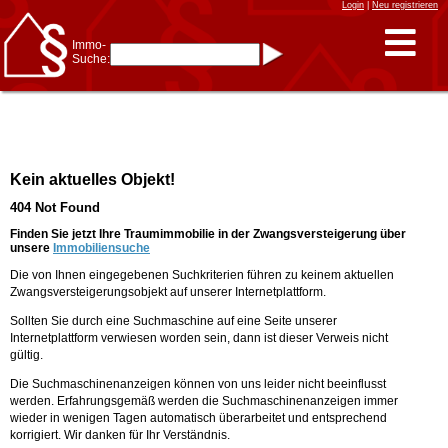
Login
|
Neu registrieren
Immo-
Suche:
Immo-Schnellsuche nach:
- KFZ-Kennzeichen
* Postleitzahl (1- bis 5-stellig)
* Ortsname
- Aktenzeichen
- UNIKA-ID
* Suche verfeinern durch
Kein aktuelles Objekt!
Kombinieren
z.B.:
15 Frankfurt
für
404 Not Found
Frankfurt/Oder
und
6 Frankfurt
für Frankfurt
am Main
Finden Sie jetzt Ihre Traumimmobilie in der Zwangsversteigerung über
unsere
Immobiliensuche
Immobiliensuche
Die von Ihnen eingegebenen Suchkriterien führen zu keinem aktuellen
nach Kreis
Zwangsversteigerungsobjekt auf unserer Internetplattform.
nach Amtsgericht
Sollten Sie durch eine Suchmaschine auf eine Seite unserer
Internetplattform verwiesen worden sein, dann ist dieser Verweis nicht
gültig.
Die Suchmaschinenanzeigen können von uns leider nicht beeinflusst
werden. Erfahrungsgemäß werden die Suchmaschinenanzeigen immer
wieder in wenigen Tagen automatisch überarbeitet und entsprechend
korrigiert. Wir danken für Ihr Verständnis.