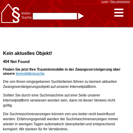
Login
|
Neu registrieren
Immo-
Suche:
Immo-Schnellsuche nach:
- KFZ-Kennzeichen
* Postleitzahl (1- bis 5-stellig)
* Ortsname
- Aktenzeichen
- UNIKA-ID
* Suche verfeinern durch
Kein aktuelles Objekt!
Kombinieren
z.B.:
15 Frankfurt
für
404 Not Found
Frankfurt/Oder
und
6 Frankfurt
für Frankfurt
am Main
Finden Sie jetzt Ihre Traumimmobilie in der Zwangsversteigerung über
unsere
Immobiliensuche
Immobiliensuche
Die von Ihnen eingegebenen Suchkriterien führen zu keinem aktuellen
nach Kreis
Zwangsversteigerungsobjekt auf unserer Internetplattform.
nach Amtsgericht
Sollten Sie durch eine Suchmaschine auf eine Seite unserer
Internetplattform verwiesen worden sein, dann ist dieser Verweis nicht
gültig.
Die Suchmaschinenanzeigen können von uns leider nicht beeinflusst
werden. Erfahrungsgemäß werden die Suchmaschinenanzeigen immer
wieder in wenigen Tagen automatisch überarbeitet und entsprechend
korrigiert. Wir danken für Ihr Verständnis.