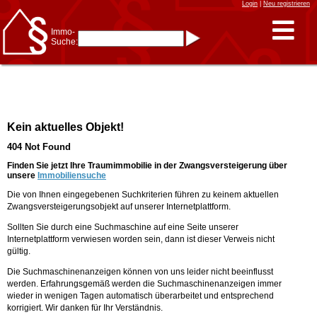
Login
|
Neu registrieren
Immo-
Suche:
Immo-Schnellsuche nach:
- KFZ-Kennzeichen
* Postleitzahl (1- bis 5-stellig)
* Ortsname
- Aktenzeichen
- UNIKA-ID
* Suche verfeinern durch
Kein aktuelles Objekt!
Kombinieren
z.B.:
15 Frankfurt
für
404 Not Found
Frankfurt/Oder
und
6 Frankfurt
für Frankfurt
am Main
Finden Sie jetzt Ihre Traumimmobilie in der Zwangsversteigerung über
unsere
Immobiliensuche
Immobiliensuche
Die von Ihnen eingegebenen Suchkriterien führen zu keinem aktuellen
nach Kreis
Zwangsversteigerungsobjekt auf unserer Internetplattform.
nach Amtsgericht
Sollten Sie durch eine Suchmaschine auf eine Seite unserer
Internetplattform verwiesen worden sein, dann ist dieser Verweis nicht
gültig.
Die Suchmaschinenanzeigen können von uns leider nicht beeinflusst
werden. Erfahrungsgemäß werden die Suchmaschinenanzeigen immer
wieder in wenigen Tagen automatisch überarbeitet und entsprechend
korrigiert. Wir danken für Ihr Verständnis.