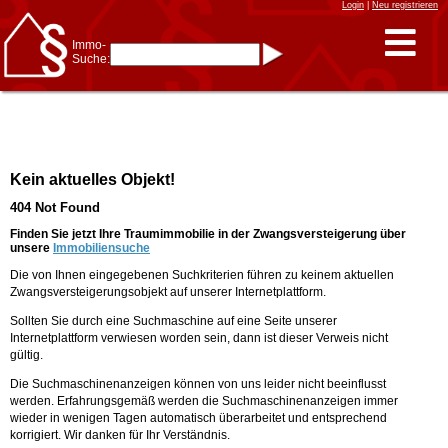
Login
|
Neu registrieren
Immo-
Suche:
Immo-Schnellsuche nach:
- KFZ-Kennzeichen
* Postleitzahl (1- bis 5-stellig)
* Ortsname
- Aktenzeichen
- UNIKA-ID
* Suche verfeinern durch
Kein aktuelles Objekt!
Kombinieren
z.B.:
15 Frankfurt
für
404 Not Found
Frankfurt/Oder
und
6 Frankfurt
für Frankfurt
am Main
Finden Sie jetzt Ihre Traumimmobilie in der Zwangsversteigerung über
unsere
Immobiliensuche
Immobiliensuche
Die von Ihnen eingegebenen Suchkriterien führen zu keinem aktuellen
nach Kreis
Zwangsversteigerungsobjekt auf unserer Internetplattform.
nach Amtsgericht
Sollten Sie durch eine Suchmaschine auf eine Seite unserer
Internetplattform verwiesen worden sein, dann ist dieser Verweis nicht
gültig.
Die Suchmaschinenanzeigen können von uns leider nicht beeinflusst
werden. Erfahrungsgemäß werden die Suchmaschinenanzeigen immer
wieder in wenigen Tagen automatisch überarbeitet und entsprechend
korrigiert. Wir danken für Ihr Verständnis.