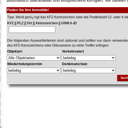
automatisch überarbeitet und entsprechend korrigiert. Wir danken f
Finden Sie Ihre Immobilie!
Tipp: Meist genï¿½gt das KFZ-Kennzeichen oder die Postleitzahl (3- oder 4-stel
KFZ || PLZ || Ort || Aktenzeichen || UNIKA-ID
Die folgenden Auswahlkriterien sind optional und sollten nur dann verwend
des KFZ-Kennzeichens oder Ortsnamens zu viele Treffer erfolgen.
Objektart
Verkehrswert
Wiederholungstermin
Denkmalschutz
Suc