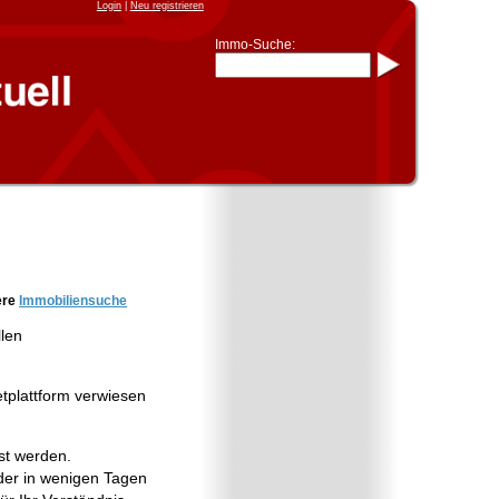
Login
|
Neu registrieren
Immo-Suche:
Immo-Schnellsuche nach:
- KFZ-Kennzeichen
* Postleitzahl (1- bis 5-stellig)
* Ortsname
- Aktenzeichen
- UNIKA-ID
* Suche verfeinern durch
Kombinieren
z.B.:
15 Frankfurt
für
Frankfurt/Oder
und
6 Frankfurt
für Frankfurt am
Main
Immobiliensuche
ere
Immobiliensuche
nach Kreis
llen
nach Amtsgericht
etplattform verwiesen
st werden.
er in wenigen Tagen