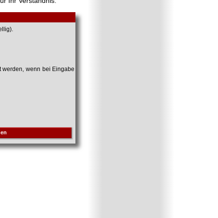
ür Ihr Verständnis.
lig).
et werden, wenn bei Eingabe
hen