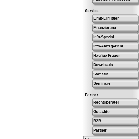
Service
Limit-Ermittler
Finanzierung
Info-Spezial
Info-Amtsgericht
Häufige Fragen
Downloads
Statistik
Seminare
Partner
Rechtsberater
Gutachter
B2B
Partner