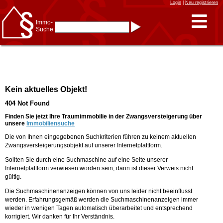
Login
|
Neu registrieren
Immo-
Suche:
Immo-Schnellsuche nach:
- KFZ-Kennzeichen
* Postleitzahl (1- bis 5-stellig)
* Ortsname
- Aktenzeichen
- UNIKA-ID
* Suche verfeinern durch
Kein aktuelles Objekt!
Kombinieren
z.B.:
15 Frankfurt
für
404 Not Found
Frankfurt/Oder
und
6 Frankfurt
für Frankfurt
am Main
Finden Sie jetzt Ihre Traumimmobilie in der Zwangsversteigerung über
unsere
Immobiliensuche
Immobiliensuche
Die von Ihnen eingegebenen Suchkriterien führen zu keinem aktuellen
nach Kreis
Zwangsversteigerungsobjekt auf unserer Internetplattform.
nach Amtsgericht
Sollten Sie durch eine Suchmaschine auf eine Seite unserer
Internetplattform verwiesen worden sein, dann ist dieser Verweis nicht
gültig.
Die Suchmaschinenanzeigen können von uns leider nicht beeinflusst
werden. Erfahrungsgemäß werden die Suchmaschinenanzeigen immer
wieder in wenigen Tagen automatisch überarbeitet und entsprechend
korrigiert. Wir danken für Ihr Verständnis.