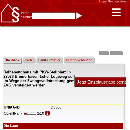
Login
|
Neu registrieren
Immo-
Suche:
Immo-Schnellsuche nach:
- KFZ-Kennzeichen
* Postleitzahl (1- bis 5-stellig)
* Ortsname
- Aktenzeichen
- UNIKA-ID
* Suche verfeinern durch
Kombinieren
z.B.:
15 Frankfurt
für
Frankfurt/Oder
Überblick
Karte
Limit-Ermittler
Immobiliensuche
und
6 Frankfurt
für Frankfurt
am Main
Reihenendhaus mit PKW-Stellplatz in
Immobiliensuche
27578 Bremerhaven-Lehe, Lotjeweg soll
nach Kreis
im Wege der Zwangsvollstreckung gemäß
ZVG versteigert werden.
nach Amtsgericht
UNIKA-ID
D8300
ObjektRank:
2/10
Die Lage