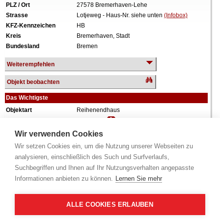
PLZ / Ort
27578 Bremerhaven-Lehe
Strasse
Lotjeweg - Haus-Nr. siehe unten
(Infobox)
KFZ-Kennzeichen
HB
Kreis
Bremerhaven, Stadt
Bundesland
Bremen
Weiterempfehlen
Objekt beobachten
Das Wichtigste
Objektart
Reihenendhaus
Verkehrswert
239.000 €
Wiederholungstermin
Nein
Wir verwenden Cookies
Termin
siehe unten
(Infobox)
Wir setzen Cookies ein, um die Nutzung unserer Webseiten zu
Baujahr
ca. 2000
analysieren, einschließlich des Such und Surfverlaufs,
Grundstück
777 m²
Suchbegriffen und Ihnen auf Ihr Nutzungsverhalten angepasste
Wohnfläche
111 m²
Informationen anbieten zu können.
Lernen Sie mehr
Weiteres
Aufteilungsplan Nr. 3, 1 Geschoss, ausgebautes
Dachgeschoss, ausgebauter Spitzboden, PKW-
Stellplatz, grundbuchrechtlich
ALLE COOKIES ERLAUBEN
Wohnungseigentum, 1/3 Miteigentumsanteil am
Grundstück, Instandhaltungsstau, sowie